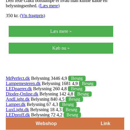
Den fede Gaku bordlampe er hvad man kunne kalde en
belysningsenhed.
(Læs mere)
350 kr.
(Vis fragtpris)
Læs mere »
Køb nu »
MrPerfect.dk
Belysning 3446 4,9
Besøg
Lampemesteren.dk
Belysning 1681 4,9
Besøg
LEDpaerer.dk
Belysning 260 4,8
Besøg
Dioder-Online.dk
Belysning 142 4,8
Besøg
AndLight.dk
Belysning 840 4,5
Besøg
Lamper.dk
Belysning 67 4,3
Besøg
LuxLight.dk
Belysning 18 4,3
Besøg
LEDproff.dk
Belysning 72 4,2
Besøg
Webshop
Link