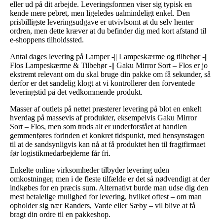
eller ud på dit arbejde. Leveringsformen viser sig typisk en
kende mere pebret, men ligeledes ualmindeligt enkel. Den
prisbilligste leveringsudgave er utvivlsomt at du selv henter
ordren, men dette kræver at du befinder dig med kort afstand til
e-shoppens tilholdssted.
Antal dages levering på Lamper -|| Lampeskærme og tilbehør -||
Flos Lampeskærme & Tilbehør -|| Gaku Mirror Sort – Flos er jo
ekstremt relevant om du skal bruge din pakke om få sekunder, så
derfor er det sandelig klogt at vi kontrollerer den forventede
leveringstid på det vedkommende produkt.
Masser af outlets på nettet præsterer levering på blot en enkelt
hverdag på massevis af produkter, eksempelvis Gaku Mirror
Sort – Flos, men som trods alt er underforstået at handlen
gemmenføres forinden et konkret tidspunkt, med hensynstagen
til at de sandsynligvis kan nå at få produktet hen til fragtfirmaet
før logistikmedarbejderne får fri.
Enkelte online virksomheder tilbyder levering uden
omkostninger, men i de fleste tilfælde er det så nødvendigt at der
indkøbes for en præcis sum. Alternativt burde man udse dig den
mest betalelige mulighed for levering, hvilket oftest – om man
opholder sig nær Randers, Varde eller Sæby – vil blive at få
bragt din ordre til en pakkeshop.