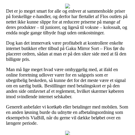
Det er jo meget smart for alle og enhver at sammenholde priser
på forskellige e-handler, og derfor har flertallet af Flos outlets på
nettet ikke kunne slippe for at reducere priserne på mange af
deres produkter – til juniorer, og ligeså til voksne – kolossalt, og
endda nogle gange tilbyde fragt uden omkostninger.
Dog kan det immervæk være profitabelt at kontrollere enkelte
internet butikker efter tilbud på Gaku Mirror Sort – Flos før du
placerer ordren, sådan at man er på den sikre side med at få den
billigste pris.
Man må lige meget hvad være omhyggelig med, at ifald en
online forretning udlover varer for en salgspris som er
ubegribelig beskeden, så kunne det for det meste være et signal
om en uærlig butik. Bestillinger med betalingskort er på den
anden side omfavnet af et reglement, hvilket skærmer køberen
imod svindlende internet selskaber.
Generelt anbefaler vi kortkøb eller betalinger med mobilen. Som
en anden løsning burde du udnytte en afbetalingsordning som
eksempelvis ViaBill, når du gerne vil dække beløbet over en
længere periode.