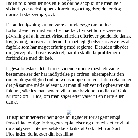
Inden folk bestiller hos en Flos online shop kunne man helt
sikkert tyde webshoppens forretningsbetingelser, det er dog
normalt ikke særlig sjovt.
En anden løsning kunne være at undersøge om online
forhandleren er medlem af e-mærket, hvilket burde være en
påvisning af at internet virksomheden efterlever gældende dansk
lovgivning, udover at internet firmaet lejlighedsvis overværes af
fagfolk som har meget erfaring med reglerne. Desuden tilbydes
du genvej til at blive assisteret, når du skulle få problemer i
forbindelse med dit køb.
Ligeså foreslåes det at du er vidende om de mest relevante
bestemmelser der har indflydelse på ordren, eksempelvis den
ombytningsrettighed online webshoppen bruger. I den relation er
det på samme måde relevant, at man til enhver tid opbevarer sin
faktura, således man senere vil kunne bevidne handlen af Gaku
Mirror Sort – Flos, om man søger efter varer til en herre eller
dame.
Trustpilot indebærer helt gode muligheder for at gennemgå
forskellige øvrige forbrugeres opfattelser og derved støtter vi, at
du analyserer internet selskabets kritik af Gaku Mirror Sort –
Flos inden du lægger din bestilling.