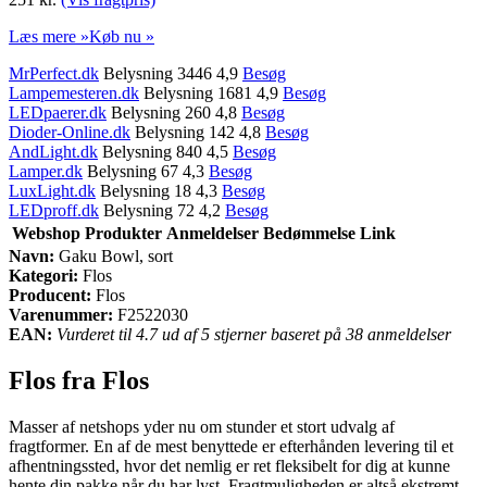
Læs mere »
Køb nu »
MrPerfect.dk
Belysning 3446 4,9
Besøg
Lampemesteren.dk
Belysning 1681 4,9
Besøg
LEDpaerer.dk
Belysning 260 4,8
Besøg
Dioder-Online.dk
Belysning 142 4,8
Besøg
AndLight.dk
Belysning 840 4,5
Besøg
Lamper.dk
Belysning 67 4,3
Besøg
LuxLight.dk
Belysning 18 4,3
Besøg
LEDproff.dk
Belysning 72 4,2
Besøg
Webshop
Produkter
Anmeldelser
Bedømmelse
Link
Navn:
Gaku Bowl, sort
Kategori:
Flos
Producent:
Flos
Varenummer:
F2522030
EAN:
Vurderet til 4.7 ud af 5 stjerner baseret på 38 anmeldelser
Flos fra Flos
Masser af netshops yder nu om stunder et stort udvalg af
fragtformer. En af de mest benyttede er efterhånden levering til et
afhentningssted, hvor det nemlig er ret fleksibelt for dig at kunne
hente din pakke når du har lyst. Fragtmuligheden er altså ekstremt