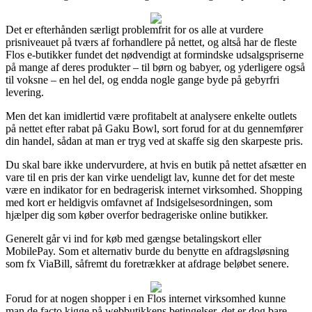
Det er efterhånden særligt problemfrit for os alle at vurdere
prisniveauet på tværs af forhandlere på nettet, og altså har de fleste
Flos e-butikker fundet det nødvendigt at formindske udsalgspriserne
på mange af deres produkter – til børn og babyer, og yderligere også
til voksne – en hel del, og endda nogle gange byde på gebyrfri
levering.
Men det kan imidlertid være profitabelt at analysere enkelte outlets
på nettet efter rabat på Gaku Bowl, sort forud for at du gennemfører
din handel, sådan at man er tryg ved at skaffe sig den skarpeste pris.
Du skal bare ikke undervurdere, at hvis en butik på nettet afsætter en
vare til en pris der kan virke uendeligt lav, kunne det for det meste
være en indikator for en bedragerisk internet virksomhed. Shopping
med kort er heldigvis omfavnet af Indsigelsesordningen, som
hjælper dig som køber overfor bedrageriske online butikker.
Generelt går vi ind for køb med gængse betalingskort eller
MobilePay. Som et alternativ burde du benytte en afdragsløsning
som fx ViaBill, såfremt du foretrækker at afdrage beløbet senere.
Forud for at nogen shopper i en Flos internet virksomhed kunne
man de facto kigge på webbutikkens betingelser, det er dog bare