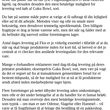
ligetil, og desuden desuden den mest betalelige mulighed for
levering ved køb af Gaku Bowl, sort.
Du bør på samme måde prøve at vælge at få udbragt til din lejlighed
eller ud til dit arbejde. Metoden viser sig ofte en smule mere
bekostelig, men derudover temmelig uproblematisk. Den billigste
fragttype er dog at hente varerne selv, men det står og falder med at
du befinder dig nærved online forretningens lager.
Antal dages levering på Flos er jo virkelig essentiel i tilfælde af at du
står og skal bruge produkterne inden for kort tid, så herved er det jo
centralt at vi checker den anslåede leveringsdato for den relevante
vare.
Mange e-forhandlere reklamerer med dag-til-dag levering på deres
primære produkter, eksempelvis Gaku Bowl, sort, men vær på vagt
da det er regnet ud fra at transaktionen gennemføres forud for et
bestemt tidspunkt, så de har mulighed for at nå at få produkterne
sendt afsted inden medarbejderne tager hjem.
Flere forretninger på nettet tilbyder levering uden omkostninger,
men ofte er det under betingelse af at du handler for et fastsat beløb.
Desuden må man overveje den mest betalelige leveringsmetode,
som typisk – om man er nær Odense, Slagelse eller Hammel – vil
være at få fragtfirmaet til at bringe din bestilling til en pakkeshop.