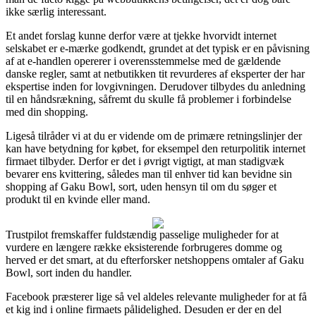
ikke særlig interessant.
Et andet forslag kunne derfor være at tjekke hvorvidt internet
selskabet er e-mærke godkendt, grundet at det typisk er en påvisning
af at e-handlen opererer i overensstemmelse med de gældende
danske regler, samt at netbutikken tit revurderes af eksperter der har
ekspertise inden for lovgivningen. Derudover tilbydes du anledning
til en håndsrækning, såfremt du skulle få problemer i forbindelse
med din shopping.
Ligeså tilråder vi at du er vidende om de primære retningslinjer der
kan have betydning for købet, for eksempel den returpolitik internet
firmaet tilbyder. Derfor er det i øvrigt vigtigt, at man stadigvæk
bevarer ens kvittering, således man til enhver tid kan bevidne sin
shopping af Gaku Bowl, sort, uden hensyn til om du søger et
produkt til en kvinde eller mand.
Trustpilot fremskaffer fuldstændig passelige muligheder for at
vurdere en længere række eksisterende forbrugeres domme og
herved er det smart, at du efterforsker netshoppens omtaler af Gaku
Bowl, sort inden du handler.
Facebook præsterer lige så vel aldeles relevante muligheder for at få
et kig ind i online firmaets pålidelighed. Desuden er der en del