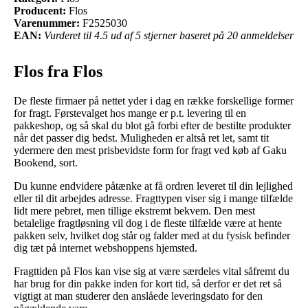
Producent:
Flos
Varenummer:
F2525030
EAN:
Vurderet til 4.5 ud af 5 stjerner baseret på 20 anmeldelser
Flos fra Flos
De fleste firmaer på nettet yder i dag en række forskellige former
for fragt. Førstevalget hos mange er p.t. levering til en
pakkeshop, og så skal du blot gå forbi efter de bestilte produkter
når det passer dig bedst. Muligheden er altså ret let, samt tit
ydermere den mest prisbevidste form for fragt ved køb af Gaku
Bookend, sort.
Du kunne endvidere påtænke at få ordren leveret til din lejlighed
eller til dit arbejdes adresse. Fragttypen viser sig i mange tilfælde
lidt mere pebret, men tillige ekstremt bekvem. Den mest
betalelige fragtløsning vil dog i de fleste tilfælde være at hente
pakken selv, hvilket dog står og falder med at du fysisk befinder
dig tæt på internet webshoppens hjemsted.
Fragttiden på Flos kan vise sig at være særdeles vital såfremt du
har brug for din pakke inden for kort tid, så derfor er det ret så
vigtigt at man studerer den anslåede leveringsdato for den