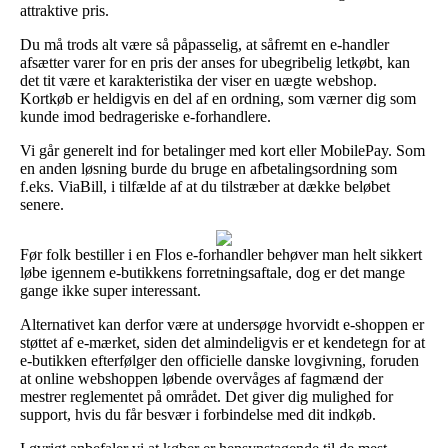
attraktive pris.
Du må trods alt være så påpasselig, at såfremt en e-handler
afsætter varer for en pris der anses for ubegribelig letkøbt, kan
det tit være et karakteristika der viser en uægte webshop.
Kortkøb er heldigvis en del af en ordning, som værner dig som
kunde imod bedrageriske e-forhandlere.
Vi går generelt ind for betalinger med kort eller MobilePay. Som
en anden løsning burde du bruge en afbetalingsordning som
f.eks. ViaBill, i tilfælde af at du tilstræber at dække beløbet
senere.
Før folk bestiller i en Flos e-forhandler behøver man helt sikkert
løbe igennem e-butikkens forretningsaftale, dog er det mange
gange ikke super interessant.
Alternativet kan derfor være at undersøge hvorvidt e-shoppen er
støttet af e-mærket, siden det almindeligvis er et kendetegn for at
e-butikken efterfølger den officielle danske lovgivning, foruden
at online webshoppen løbende overvåges af fagmænd der
mestrer reglementet på området. Det giver dig mulighed for
support, hvis du får besvær i forbindelse med dit indkøb.