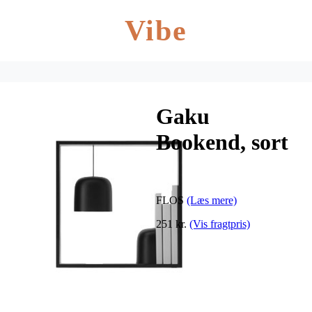
Vibe
Gaku
Bookend, sort
FLOS
(Læs mere)
251 kr.
(Vis fragtpris)