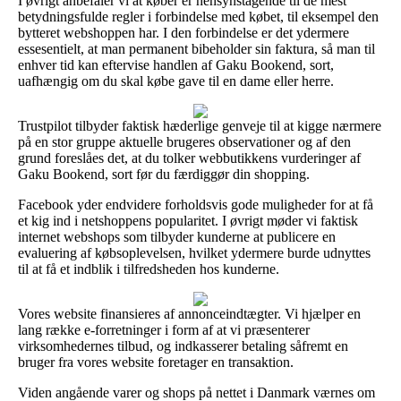
I øvrigt anbefaler vi at køber er hensynstagende til de mest
betydningsfulde regler i forbindelse med købet, til eksempel den
bytteret webshoppen har. I den forbindelse er det ydermere
essesentielt, at man permanent bibeholder sin faktura, så man til
enhver tid kan eftervise handlen af Gaku Bookend, sort,
uafhængig om du skal købe gave til en dame eller herre.
Trustpilot tilbyder faktisk hæderlige genveje til at kigge nærmere
på en stor gruppe aktuelle brugeres observationer og af den
grund foreslåes det, at du tolker webbutikkens vurderinger af
Gaku Bookend, sort før du færdiggør din shopping.
Facebook yder endvidere forholdsvis gode muligheder for at få
et kig ind i netshoppens popularitet. I øvrigt møder vi faktisk
internet webshops som tilbyder kunderne at publicere en
evaluering af købsoplevelsen, hvilket ydermere burde udnyttes
til at få et indblik i tilfredsheden hos kunderne.
Vores website finansieres af annonceindtægter. Vi hjælper en
lang række e-forretninger i form af at vi præsenterer
virksomhedernes tilbud, og indkasserer betaling såfremt en
bruger fra vores website foretager en transaktion.
Viden angående varer og shops på nettet i Danmark værnes om