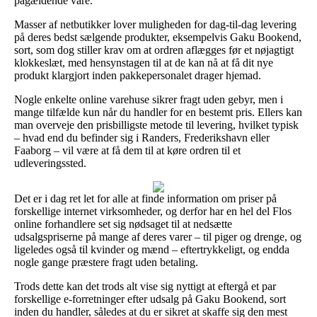
pågældende vare.
Masser af netbutikker lover muligheden for dag-til-dag levering
på deres bedst sælgende produkter, eksempelvis Gaku Bookend,
sort, som dog stiller krav om at ordren aflægges før et nøjagtigt
klokkeslæt, med hensynstagen til at de kan nå at få dit nye
produkt klargjort inden pakkepersonalet drager hjemad.
Nogle enkelte online varehuse sikrer fragt uden gebyr, men i
mange tilfælde kun når du handler for en bestemt pris. Ellers kan
man overveje den prisbilligste metode til levering, hvilket typisk
– hvad end du befinder sig i Randers, Frederikshavn eller
Faaborg – vil være at få dem til at køre ordren til et
udleveringssted.
Det er i dag ret let for alle at finde information om priser på
forskellige internet virksomheder, og derfor har en hel del Flos
online forhandlere set sig nødsaget til at nedsætte
udsalgspriserne på mange af deres varer – til piger og drenge, og
ligeledes også til kvinder og mænd – eftertrykkeligt, og endda
nogle gange præstere fragt uden betaling.
Trods dette kan det trods alt vise sig nyttigt at eftergå et par
forskellige e-forretninger efter udsalg på Gaku Bookend, sort
inden du handler, således at du er sikret at skaffe sig den mest