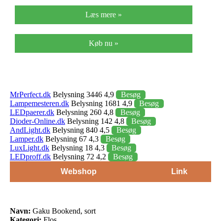
Læs mere »
Køb nu »
MrPerfect.dk
Belysning 3446 4,9
Besøg
Lampemesteren.dk
Belysning 1681 4,9
Besøg
LEDpaerer.dk
Belysning 260 4,8
Besøg
Dioder-Online.dk
Belysning 142 4,8
Besøg
AndLight.dk
Belysning 840 4,5
Besøg
Lamper.dk
Belysning 67 4,3
Besøg
LuxLight.dk
Belysning 18 4,3
Besøg
LEDproff.dk
Belysning 72 4,2
Besøg
Webshop
Link
Navn:
Gaku Bookend, sort
Kategori:
Flos