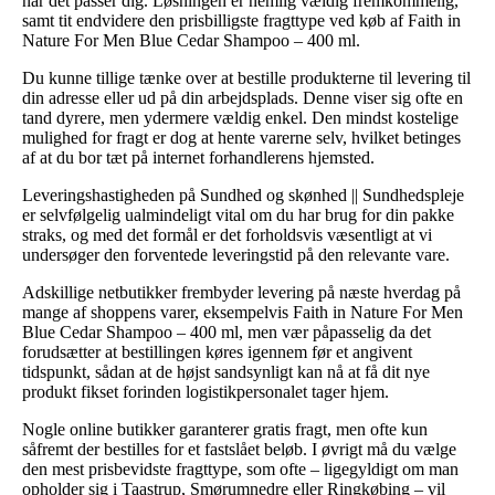
når det passer dig. Løsningen er nemlig vældig fremkommelig,
samt tit endvidere den prisbilligste fragttype ved køb af Faith in
Nature For Men Blue Cedar Shampoo – 400 ml.
Du kunne tillige tænke over at bestille produkterne til levering til
din adresse eller ud på din arbejdsplads. Denne viser sig ofte en
tand dyrere, men ydermere vældig enkel. Den mindst kostelige
mulighed for fragt er dog at hente varerne selv, hvilket betinges
af at du bor tæt på internet forhandlerens hjemsted.
Leveringshastigheden på Sundhed og skønhed || Sundhedspleje
er selvfølgelig ualmindeligt vital om du har brug for din pakke
straks, og med det formål er det forholdsvis væsentligt at vi
undersøger den forventede leveringstid på den relevante vare.
Adskillige netbutikker frembyder levering på næste hverdag på
mange af shoppens varer, eksempelvis Faith in Nature For Men
Blue Cedar Shampoo – 400 ml, men vær påpasselig da det
forudsætter at bestillingen køres igennem før et angivent
tidspunkt, sådan at de højst sandsynligt kan nå at få dit nye
produkt fikset forinden logistikpersonalet tager hjem.
Nogle online butikker garanterer gratis fragt, men ofte kun
såfremt der bestilles for et fastslået beløb. I øvrigt må du vælge
den mest prisbevidste fragttype, som ofte – ligegyldigt om man
opholder sig i Taastrup, Smørumnedre eller Ringkøbing – vil