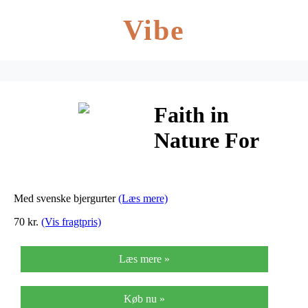
Vibe
Faith in
Nature For
Men Blue
Cedar
Med svenske bjergurter
(Læs mere)
Shampoo –
70 kr.
(Vis fragtpris)
400 ml
Læs mere »
Køb nu »