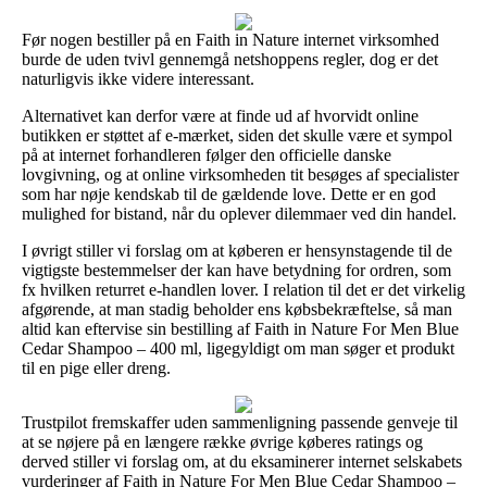
Før nogen bestiller på en Faith in Nature internet virksomhed
burde de uden tvivl gennemgå netshoppens regler, dog er det
naturligvis ikke videre interessant.
Alternativet kan derfor være at finde ud af hvorvidt online
butikken er støttet af e-mærket, siden det skulle være et sympol
på at internet forhandleren følger den officielle danske
lovgivning, og at online virksomheden tit besøges af specialister
som har nøje kendskab til de gældende love. Dette er en god
mulighed for bistand, når du oplever dilemmaer ved din handel.
I øvrigt stiller vi forslag om at køberen er hensynstagende til de
vigtigste bestemmelser der kan have betydning for ordren, som
fx hvilken returret e-handlen lover. I relation til det er det virkelig
afgørende, at man stadig beholder ens købsbekræftelse, så man
altid kan eftervise sin bestilling af Faith in Nature For Men Blue
Cedar Shampoo – 400 ml, ligegyldigt om man søger et produkt
til en pige eller dreng.
Trustpilot fremskaffer uden sammenligning passende genveje til
at se nøjere på en længere række øvrige køberes ratings og
derved stiller vi forslag om, at du eksaminerer internet selskabets
vurderinger af Faith in Nature For Men Blue Cedar Shampoo –