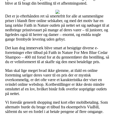
blive at få bragt din bestilling til et afhentningssted.
Det er jo efterhånden ret så smertefrit for alle at sammenligne
priser i blandt flere online selskaber, og med det motiv har en
lang række Faith in Nature outlets på nettet set sig nødsaget til at
nedbringe prisniveauet på mange af deres varer – til juniorer, og
ligeledes også til herrer og damer – enormt, og endda nogle
gange frembyde levering uden gebyr.
Det kan dog immervæk blive smart at besigtige diverse e-
forretninger efter tilbud på Faith in Nature For Men Blue Cedar
Shampoo – 400 ml forud for at du gennemfører din bestilling, så
du er velinformeret til at skaffe sig den mest betalelige pris.
Man skal lige meget hvad ikke glemme, at ifald en online
forretning sælger deres varer til en pris der er mystisk
overkommelig, er det ofte være et karakteristika der viser en
svindel online webshop. Kortbestillinger er ikke desto mindre
omsluttet af en lov, hvilket bistår folk overfor uoprigtige outlets
på nettet.
Vi foreslår generelt shopping med kort eller mobilbetaling. Som
alternativ burde du bruge et tilbud fra eksempelvis ViaBill,
såfremt du ser en fordel i at betale pengene af flere omgange.