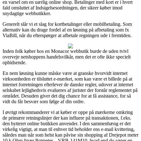
en varsel om en uærlig online shop. Betalinger med kort er i hvert
fald omsluttet af Indsigelsesordningen, der sikrer køber imod
snydagtige webbutikker.
Generelt slår vi et slag for kortbetalinger eller mobilbetaling. Som
alternativ kan du drage fordel af en løsning på afbetaling som fx
ViaBill, når du efterspørger at afbetale regningen ude i fremtiden.
Inden folk køber hos en Monacor webbutik burde de uden tvivl
overveje netshoppens handelsvilkår, men det er ofte ikke specielt
ophidsende.
En nem løsning kunne måske være at granske hvorvidt internet
virksomheden er tilsluttet e-mærket, som kan være et billede på at
internet forretningen efterlever de danske regler, udover at internet
selskabet lejlighedsvis evalueres af jurister der forstår reglementet på
området. Desuden giver det dig chance for at få assistance, for så
vidt du får besvær som følge af din ordre.
I øvrigt rekommanderer vi at køber er oppe på mærkerne omkring
de primære retningslinjer der kan influere på transaktionen, f.eks.
den bytteret online butikken anvender. I den sammenhæng er det
virkelig vigtigt, at man til enhver tid beholder ens e-mail kvittering,
således man når som helst kan påvise sin shopping af Drejepot meter
10 k Ohm linær Potmeter – VRB-141M10, hvad end du søger en