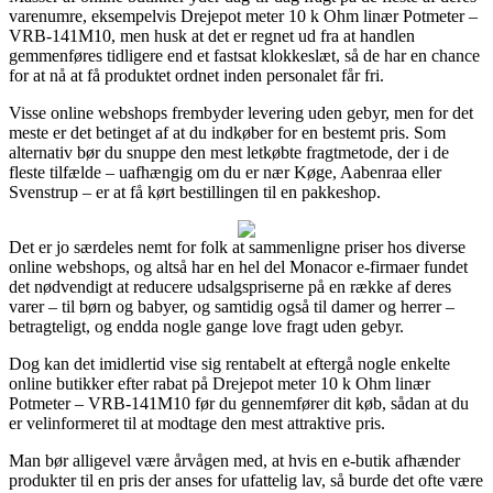
varenumre, eksempelvis Drejepot meter 10 k Ohm linær Potmeter –
VRB-141M10, men husk at det er regnet ud fra at handlen
gemmenføres tidligere end et fastsat klokkeslæt, så de har en chance
for at nå at få produktet ordnet inden personalet får fri.
Visse online webshops frembyder levering uden gebyr, men for det
meste er det betinget af at du indkøber for en bestemt pris. Som
alternativ bør du snuppe den mest letkøbte fragtmetode, der i de
fleste tilfælde – uafhængig om du er nær Køge, Aabenraa eller
Svenstrup – er at få kørt bestillingen til en pakkeshop.
Det er jo særdeles nemt for folk at sammenligne priser hos diverse
online webshops, og altså har en hel del Monacor e-firmaer fundet
det nødvendigt at reducere udsalgspriserne på en række af deres
varer – til børn og babyer, og samtidig også til damer og herrer –
betragteligt, og endda nogle gange love fragt uden gebyr.
Dog kan det imidlertid vise sig rentabelt at eftergå nogle enkelte
online butikker efter rabat på Drejepot meter 10 k Ohm linær
Potmeter – VRB-141M10 før du gennemfører dit køb, sådan at du
er velinformeret til at modtage den mest attraktive pris.
Man bør alligevel være årvågen med, at hvis en e-butik afhænder
produkter til en pris der anses for ufattelig lav, så burde det ofte være