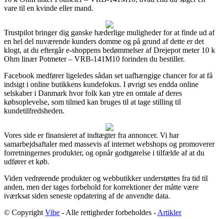
vare til en kvinde eller mand.
Trustpilot bringer dig ganske hæderlige muligheder for at finde ud af
en hel del nuværende kunders domme og på grund af dette er det
klogt, at du eftergår e-shoppens bedømmelser af Drejepot meter 10 k
Ohm linær Potmeter – VRB-141M10 forinden du bestiller.
Facebook medfører ligeledes sådan set uafhængige chancer for at få
indsigt i online butikkens kundefokus. I øvrigt ses endda online
selskaber i Danmark hvor folk kan ytre en omtale af deres
købsoplevelse, som tilmed kan bruges til at tage stilling til
kundetilfredsheden.
Vores side er finansieret af indtægter fra annoncer. Vi har
samarbejdsaftaler med massevis af internet webshops og promoverer
forretningernes produkter, og opnår godtgørelse i tilfælde af at du
udfører et køb.
Viden vedrørende produkter og webbutikker understøttes fra tid til
anden, men der tages forbehold for korrektioner der måtte være
iværksat siden seneste opdatering af de anvendte data.
© Copyright
Vibe
- Alle rettigheder forbeholdes -
Artikler