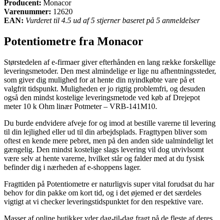
Producent:
Monacor
Varenummer:
12620
EAN:
Vurderet til 4.5 ud af 5 stjerner baseret på 5 anmeldelser
Potentiometre fra Monacor
Størstedelen af e-firmaer giver efterhånden en lang række forskellige
leveringsmetoder. Den mest almindelige er lige nu afhentningssteder,
som giver dig mulighed for at hente din nyindkøbte vare på et
valgfrit tidspunkt. Muligheden er jo rigtig problemfri, og desuden
også den mindst kostelige leveringsmetode ved køb af Drejepot
meter 10 k Ohm linær Potmeter – VRB-141M10.
Du burde endvidere afveje for og imod at bestille varerne til levering
til din lejlighed eller ud til din arbejdsplads. Fragttypen bliver som
oftest en kende mere pebret, men på den anden side ualmindeligt let
gængelig. Den mindst kostelige slags levering vil dog utvivlsomt
være selv at hente varerne, hvilket står og falder med at du fysisk
befinder dig i nærheden af e-shoppens lager.
Fragttiden på Potentiometre er naturligvis super vital forudsat du har
behov for din pakke om kort tid, og i det øjemed er det særdeles
vigtigt at vi checker leveringstidspunktet for den respektive vare.
Masser af online butikker yder dag-til-dag fragt på de fleste af deres