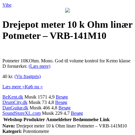
Vibe
Drejepot meter 10 k Ohm linær
Potmeter – VRB-141M10
Potmeter 10KOhm. Mono. God til volume kontrol for Kemo klasse
D forstærker.
(Læs mere)
40 kr.
(Vis fragtpris)
Læs mere »
Køb nu »
BeKent.dk
Musik 1571 4,9
Besøg
DrumCity.dk
Musik 73 4,8
Besøg
DanGuitar.dk
Musik 466 4,8
Besøg
SoundStoreXL.com
Musik 229 4,7
Besøg
Webshop
Produkter
Anmeldelser
Bedømmelse
Link
Navn:
Drejepot meter 10 k Ohm linær Potmeter – VRB-141M10
Kategori:
Potentiometre