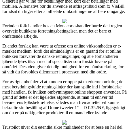
Generelt går vi ind for bestillinger med kort eller betalinger med
mobilen. Alternativt bør du anvende et afdragstilbud som fx ViaBill,
forudsat du higer efter at afbetale omkostningerne af flere omgange.
Forinden folk handler hos en Monacor e-handler burde de i reglen
overveje butikkens forretningsbetingelser, men det er bare et
omfattende arbejde.
Et andet forslag kan være at efterse om online virksomheden er e-
mærket medlem, fordi det almindeligvis er en garanti for at online
butikken forsvarer de danske retningslinjer, og at e-forhandleren
løbende føres tilsyn med af specialister som forstår lovene på
området. Desuden giver det dig mulighed for en håndsrækning, for
så vidt du forvoldes dilemmaer i processen med din ordre.
For øvrigt anbefaler vi at kunden er oppe på mærkerne omkring de
mest betydningsfulde retningslinjer der kan spille ind i forbindelse
med handlen, fx hvilken ombytningsret online shoppen anvender. På
grund af dette er det ligeledes afgørende, at man til enhver tid
bevarer ens købsbekræftelse, således man fremadrettet vil kunne
bekræfte sin bestilling af Dome tweeter 1″ – DT-352NF, ligegyldigt
om du er på udkig efter produkter til en mand eller kvinde.
Trustpilot giver dig egentlig sikre muligheder for at bese en hel del