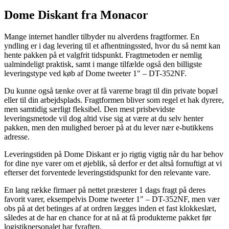
Dome Diskant fra Monacor
Mange internet handler tilbyder nu alverdens fragtformer. En
yndling er i dag levering til et afhentningssted, hvor du så nemt kan
hente pakken på et valgfrit tidspunkt. Fragtmetoden er nemlig
ualmindeligt praktisk, samt i mange tilfælde også den billigste
leveringstype ved køb af Dome tweeter 1″ – DT-352NF.
Du kunne også tænke over at få varerne bragt til din private bopæl
eller til din arbejdsplads. Fragtformen bliver som regel et hak dyrere,
men samtidig særligt fleksibel. Den mest prisbevidste
leveringsmetode vil dog altid vise sig at være at du selv henter
pakken, men den mulighed beroer på at du lever nær e-butikkens
adresse.
Leveringstiden på Dome Diskant er jo rigtig vigtig når du har behov
for dine nye varer om et øjeblik, så derfor er det altså fornuftigt at vi
efterser det forventede leveringstidspunkt for den relevante vare.
En lang række firmaer på nettet præsterer 1 dags fragt på deres
favorit varer, eksempelvis Dome tweeter 1″ – DT-352NF, men vær
obs på at det betinges af at ordren lægges inden et fast klokkeslæt,
således at de har en chance for at nå at få produkterne pakket før
logistikpersonalet har fyraften.