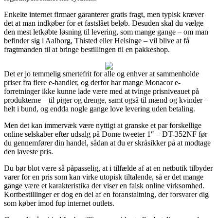
Enkelte internet firmaer garanterer gratis fragt, men typisk kræver
det at man indkøber for et fastslået beløb. Desuden skal du vælge
den mest letkøbte løsning til levering, som mange gange – om man
befinder sig i Aalborg, Thisted eller Helsinge – vil blive at få
fragtmanden til at bringe bestillingen til en pakkeshop.
Det er jo temmelig smertefrit for alle og enhver at sammenholde
priser fra flere e-handler, og derfor har mange Monacor e-
forretninger ikke kunne lade være med at tvinge prisniveauet på
produkterne – til piger og drenge, samt også til mænd og kvinder –
helt i bund, og endda nogle gange love levering uden betaling.
Men det kan immervæk være nyttigt at granske et par forskellige
online selskaber efter udsalg på Dome tweeter 1″ – DT-352NF før
du gennemfører din handel, sådan at du er skråsikker på at modtage
den laveste pris.
Du bør blot være så påpasselig, at i tilfælde af at en netbutik tilbyder
varer for en pris som kan virke utopisk tiltalende, så er det mange
gange være et karakteristika der viser en falsk online virksomhed.
Kortbestillinger er dog en del af en foranstaltning, der forsvarer dig
som køber imod fup internet outlets.