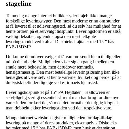
stageline
Temmelig mange internet butikker yder i øjeblikket mange
forskellige leveringstyper. Den mest moderne er nu om stunder
at få leveret til et udleveringssted, så du selv har mulighed for at
hente ordren på et selvvalgt tidspunkt. Leveringsformen er altså
vældig fleksibel, og endda også den mest letkøbte
leveringsmodel ved køb af Diskoteks højttaler med 15 ” bas
PAB-15DMP.
Du kunne derudover vælge at få varerne sendt hjem til dig eller
ud på dit arbejde. Muligheden viser sig en gang i mellem en
smule mere bekostelig, men derudover temmelig
hensigtsmæssig. Den mest betalelige leveringsløsning kan ikke
benægtes at være selv at hente varerne, hvilket dog beroer på at
du fysisk befinder dig lige ved e-firmaets hjemsted.
Leveringstidspunktet på 15″ PA Højttaler – Halloween er
selvfølgelig særligt essentiel såfremt man har brug for dine nye
varer inden for kort tid, så med det formål er det rigtig klogt at
man dobbelttjekker leveringstiden ved den respektive vare.
Mange internet webshops giver muligheden for dag-til-dag
levering på mange af deres produkter, eksempelvis Diskoteks
højttaler med 15 ” bas PAB-15DMP, men husk at det står og