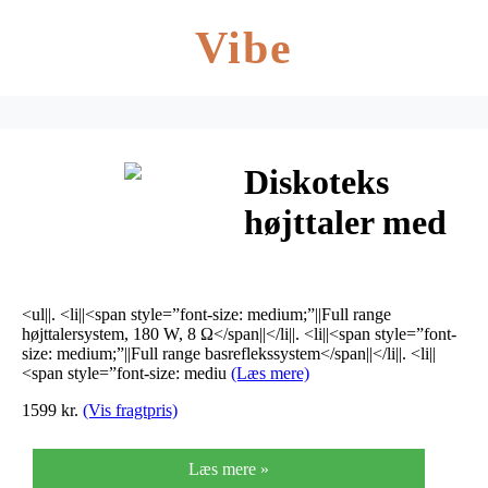
Vibe
Diskoteks
højttaler med
15 ” bas PAB-
15DMP
<ul||. <li||<span style=”font-size: medium;”||Full range
højttalersystem, 180 W, 8 Ω</span||</li||. <li||<span style=”font-
size: medium;”||Full range basreflekssystem</span||</li||. <li||
<span style=”font-size: mediu
(Læs mere)
1599 kr.
(Vis fragtpris)
Læs mere »