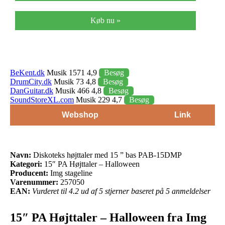
Køb nu »
BeKent.dk
Musik 1571 4,9
Besøg
DrumCity.dk
Musik 73 4,8
Besøg
DanGuitar.dk
Musik 466 4,8
Besøg
SoundStoreXL.com
Musik 229 4,7
Besøg
Webshop
Link
Navn:
Diskoteks højttaler med 15 ” bas PAB-15DMP
Kategori:
15″ PA Højttaler – Halloween
Producent:
Img stageline
Varenummer:
257050
EAN:
Vurderet til 4.2 ud af 5 stjerner baseret på 5 anmeldelser
15″ PA Højttaler – Halloween fra Img