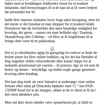
falder med at bestillingen fuldbyrdes forud for et konkret
tidspunkt, med hensynstagen til at de kan nå at få varen betjent
før personalet har fri.
Indtil flere internet selskaber lover fragt uden beregning, men for
det meste er det forudsat at man shopper for et konkret beløb.
Derudover bør du foretrække den mest betalelige mulighed for
levering, der gerne – uanset om man befinder sig i Taastrup,
Skanderborg eller Gilleleje – vil blive at få fragtfirmaet til at
bringe dine varer til en pakkeshop.
Det er jo efterhånden rigtig let gængeligt for enhver at finde de
bedste priser fra flere online butikker, og for det har flertallet af
Img stageline online virksomheder ikke kunne slippe for at
nedsætte prisniveauet på varerne – til juniorer, lige så vel som til
herrer og damer – betydeligt, og endda nogle gange garantere
levering uden betaling.
Det kan dog trods alt være lukrativt at undersøge visse online
firmaer efter rabat på Diskoteks højttaler med 15 ” bas PAB-
15DMP forud for at du shopper, sådan at du er sikret at få fat i
den mest attraktive pris.
Man må ikke desto mindre være opmærksom på, at ifald en