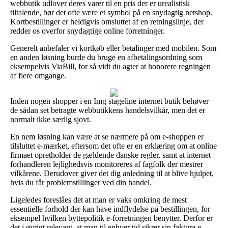
webbutik udlover deres varer til en pris der er urealistisk
tiltalende, bør det ofte være et symbol på en snydagtig netshop.
Kortbestillinger er heldigvis omsluttet af en retningslinje, der
redder os overfor snydagtige online forretninger.
Generelt anbefaler vi kortkøb eller betalinger med mobilen. Som
en anden løsning burde du bruge en afbetalingsordning som
eksempelvis ViaBill, for så vidt du agter at honorere regningen
af flere omgange.
Inden nogen shopper i en Img stageline internet butik behøver
de sådan set betragte webbutikkens handelsvilkår, men det er
normalt ikke særlig sjovt.
En nem løsning kan være at se nærmere på om e-shoppen er
tilsluttet e-mærket, eftersom det ofte er en erklæring om at online
firmaet opretholder de gældende danske regler, samt at internet
forhandleren lejlighedsvis monitoreres af fagfolk der mestrer
vilkårene. Derudover giver det dig anledning til at blive hjulpet,
hvis du får problemstillinger ved din handel.
Ligeledes foreslåes det at man er vaks omkring de mest
essentielle forhold der kan have indflydelse på bestillingen, for
eksempel hvilken byttepolitik e-forretningen benytter. Derfor er
det i øvrigt relevant, at man til enhver tid sikrer sin faktura e-