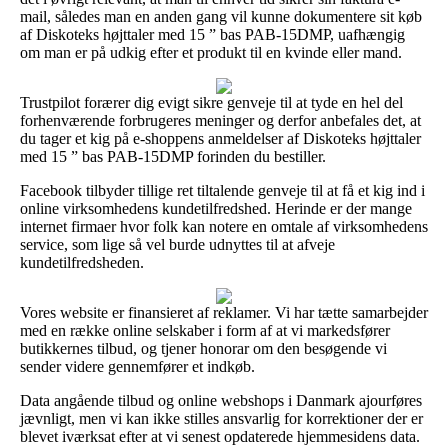
mail, således man en anden gang vil kunne dokumentere sit køb
af Diskoteks højttaler med 15 ” bas PAB-15DMP, uafhængig
om man er på udkig efter et produkt til en kvinde eller mand.
Trustpilot forærer dig evigt sikre genveje til at tyde en hel del
forhenværende forbrugeres meninger og derfor anbefales det, at
du tager et kig på e-shoppens anmeldelser af Diskoteks højttaler
med 15 ” bas PAB-15DMP forinden du bestiller.
Facebook tilbyder tillige ret tiltalende genveje til at få et kig ind i
online virksomhedens kundetilfredshed. Herinde er der mange
internet firmaer hvor folk kan notere en omtale af virksomhedens
service, som lige så vel burde udnyttes til at afveje
kundetilfredsheden.
Vores website er finansieret af reklamer. Vi har tætte samarbejder
med en række online selskaber i form af at vi markedsfører
butikkernes tilbud, og tjener honorar om den besøgende vi
sender videre gennemfører et indkøb.
Data angående tilbud og online webshops i Danmark ajourføres
jævnligt, men vi kan ikke stilles ansvarlig for korrektioner der er
blevet iværksat efter at vi senest opdaterede hjemmesidens data.