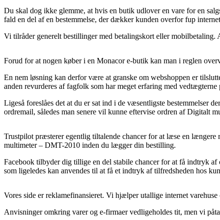
Du skal dog ikke glemme, at hvis en butik udlover en vare for en salgs
fald en del af en bestemmelse, der dækker kunden overfor fup internet 
Vi tilråder generelt bestillinger med betalingskort eller mobilbetaling.
Forud for at nogen køber i en Monacor e-butik kan man i reglen overv
En nem løsning kan derfor være at granske om webshoppen er tilsluttet e
anden revurderes af fagfolk som har meget erfaring med vedtægterne p
Ligeså foreslåes det at du er sat ind i de væsentligste bestemmelser de
ordremail, således man senere vil kunne eftervise ordren af Digitalt 
Trustpilot præsterer egentlig tiltalende chancer for at læse en længere
multimeter – DMT-2010 inden du lægger din bestilling.
Facebook tilbyder dig tillige en del stabile chancer for at få indtr
som ligeledes kan anvendes til at få et indtryk af tilfredsheden hos ku
Vores side er reklamefinansieret. Vi hjælper utallige internet varehu
Anvisninger omkring varer og e-firmaer vedligeholdes tit, men vi påtag