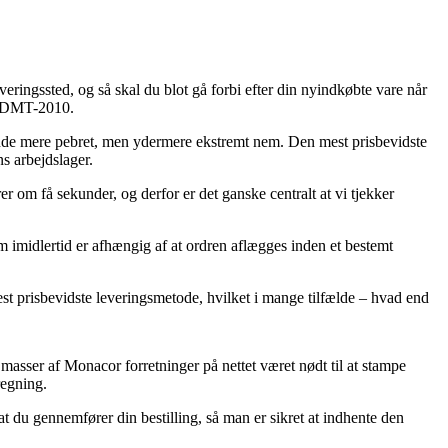
veringssted, og så skal du blot gå forbi efter din nyindkøbte vare når
 – DMT-2010.
 kende mere pebret, men ydermere ekstremt nem. Den mest prisbevidste
s arbejdslager.
 om få sekunder, og derfor er det ganske centralt at vi tjekker
 imidlertid er afhængig af at ordren aflægges inden et bestemt
mest prisbevidste leveringsmetode, hvilket i mange tilfælde – hvad end
 masser af Monacor forretninger på nettet været nødt til at stampe
regning.
at du gennemfører din bestilling, så man er sikret at indhente den