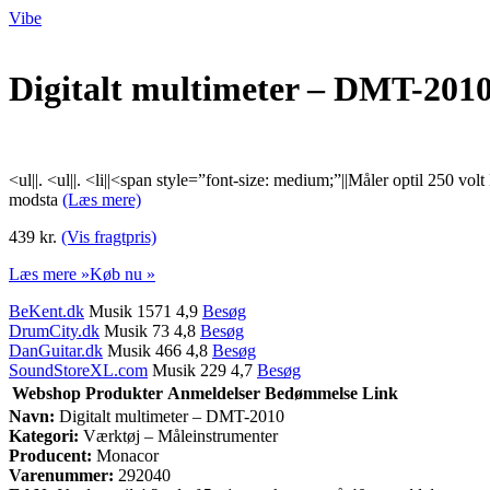
Vibe
Digitalt multimeter – DMT-201
<ul||. <ul||. <li||<span style=”font-size: medium;”||Måler optil 250 vo
modsta
(Læs mere)
439 kr.
(Vis fragtpris)
Læs mere »
Køb nu »
BeKent.dk
Musik 1571 4,9
Besøg
DrumCity.dk
Musik 73 4,8
Besøg
DanGuitar.dk
Musik 466 4,8
Besøg
SoundStoreXL.com
Musik 229 4,7
Besøg
Webshop
Produkter
Anmeldelser
Bedømmelse
Link
Navn:
Digitalt multimeter – DMT-2010
Kategori:
Værktøj – Måleinstrumenter
Producent:
Monacor
Varenummer:
292040