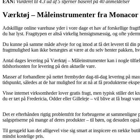
EAN:
Vurderet til 4.3 ud af 5 stjerner baseret på 40 anmeldelser
Værktøj – Måleinstrumenter fra Monacor
Adskillige online varehuse yder i vore dage et hav af forskellige fragt
du har lyst. Fragttypen er altså virkelig hensigtsmæssig, og ofte yde
Du kunne på samme måde afveje for og imod at få det leveret til din p
fragtmulighed kan ikke benægtes at være at du selv henter pakken, hvil
Antal dages levering på Værktøj – Måleinstrumenter kan i nogle tilfæld
tidshorisonten for levering på den aktuelle vare.
Masser af forhandlere på nettet frembyder dag-til-dag levering på ma
tidspunkt, således at de har mulighed for at nå at få produkterne eksp
Visse internet virksomheder lover gratis fragt, men typisk stiller det
du er tæt på Fredericia, Odder eller Gilleleje – vil blive at få bragt var
Det er efterhånden rigtig problemfrit for forbrugerne at sammenligne pr
salgspriserne på mange af deres produkter – til børn, og desuden også
Til gengæld kan det alligevel vise sig smart at inspicere en række buti
mindst kostelige pris.