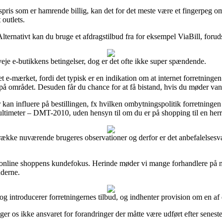
pris som er hamrende billig, kan det for det meste være et fingerpeg om e
outlets.
 Alternativt kan du bruge et afdragstilbud fra for eksempel ViaBill, forud
eje e-butikkens betingelser, dog er det ofte ikke super spændende.
-mærket, fordi det typisk er en indikation om at internet forretningen fø
å området. Desuden får du chance for at få bistand, hvis du møder vans
r kan influere på bestillingen, fx hvilken ombytningspolitik forretningen
multimeter – DMT-2010, uden hensyn til om du er på shopping til en herr
 række nuværende brugeres observationer og derfor er det anbefalelsesvær
yk af online shoppens kundefokus. Herinde møder vi mange forhandlere på
nderne.
se og introducerer forretningernes tilbud, og indhenter provision om en
er os ikke ansvaret for forandringer der måtte være udført efter seneste