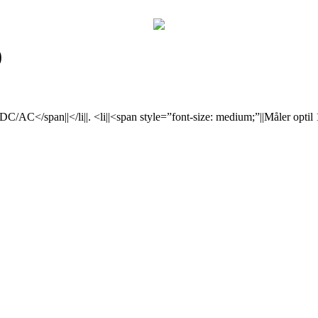
0
lt DC/AC</span||</li||. <li||<span style=”font-size: medium;”||Måler optil