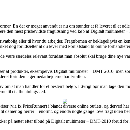
former. En der er meget anvendt er nu om stunder at få leveret til et udle
rmere den mest prisbevidste fragtløsning ved køb af Digitalt multimeter
rivatbolig eller til hvor du arbejder. Fragtformen er beklageligvis en
ket dog forudsætter at du lever med kort afstand til online forhandleren
e være særdeles relevant forudsat man absolut skal bruge dine nye varer
sser af produkter, eksempelvis Digitalt multimeter – DMT-2010, men som
ederet forinden lagermedarbejderne har fyraften.
 krav om at man handler for et bestemt beløb. I øvrigt bør man tage den 
erne til et afhentningssted.
iser (via fx PriceRunner) i blandt diverse online outlets, og derved har
 til damer og herrer – enormt, og endda nogle gange love fragt uden be
kker på nettet efter tilbud på Digitalt multimeter – DMT-2010 forud for 