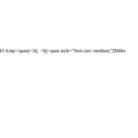
 10 Amp</span||</li||. <li||<span style=”font-size: medium;”||Måler