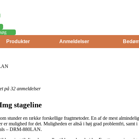
søg
Produkter
Anmeldelser
Bedøm
0LAN
eret på 32 anmeldelser
Img stageline
u om stunder en række forskellige fragtmetoder. En af de mest almindeli
r er mulighed for det. Muligheden er altså i høj grad problemfri, samt 
-kanals – DRM-880LAN.