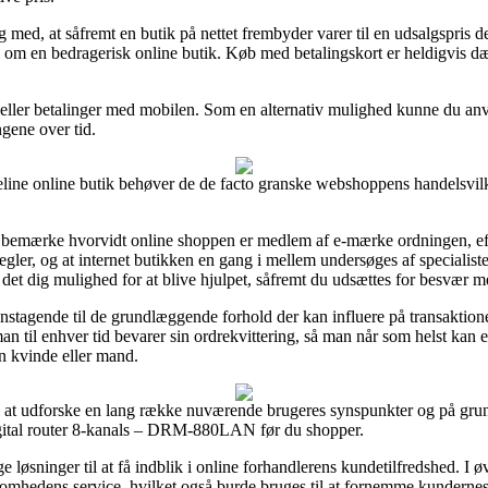
ed, at såfremt en butik på nettet frembyder varer til en udsalgspris
al om en bedragerisk online butik. Køb med betalingskort er heldigvis 
rt eller betalinger med mobilen. Som en alternativ mulighed kunne du a
ngene over tid.
line online butik behøver de de facto granske webshoppens handelsvilkå
 bemærke hvorvidt online shoppen er medlem af e-mærke ordningen, efte
e regler, og at internet butikken en gang i mellem undersøges af special
t dig mulighed for at blive hjulpet, såfremt du udsættes for besvær m
nstagende til de grundlæggende forhold der kan influere på transaktione
 man til enhver tid bevarer sin ordrekvittering, så man når som helst kan e
 kvinde eller mand.
il at udforske en lang række nuværende brugeres synspunkter og på grun
gital router 8-kanals – DRM-880LAN før du shopper.
ge løsninger til at få indblik i online forhandlerens kundetilfredshed. I 
mhedens service, hvilket også burde bruges til at fornemme kundernes 