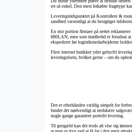
Du burde ydermere prøve at bestille ordren til
ret så enkel. Den mest letkøbte fragttype k
Leveringstidspunktet på Kontrollere & route
sandhed væsentligt at du besigtiger tidshor
En stor portion firmaer på nettet reklamere
880LAN, men som imidlertid er forudsat at be
ekspederet før logistikmedarbejderne holder
Flere internet butikker yder gebyrfri leveri
leveringsform, hvilket gerne – om du opholde
Det er efterhånden vældig simpelt for forbr
fundet det nødvendigt at nedskære salgsværd
nogle gange garantere portofri levering.
Til gengæld kan det trods alt vise sig lønn
at man er tryg ved at få fat i den mest attrakt