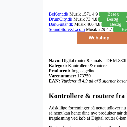
BeKent.dk
Musik 1571 4,9
Besøg
DrumCity.dk
Musik 73 4,8
Besøg
DanGuitar.dk
Musik 466 4,8
Besøg
SoundStoreXL.com
Musik 229 4,7
Be
Webshop
Navn:
Digital router 8-kanals – DRM-88
Kategori:
Kontrollere & routere
Producent:
Img stageline
Varenummer:
173750
EAN:
Vurderet til 4.9 ud af 5 stjerner bas
Kontrollere & routere fra 
Adskillige forretninger på nettet udlover n
så nemt kan hente dine nye produkter når de
fragtløsning ved køb af Digital router 8