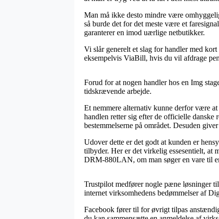
Man må ikke desto mindre være omhyggelig m
så burde det for det meste være et faresign
garanterer en imod uærlige netbutikker.
Vi slår generelt et slag for handler med ko
eksempelvis ViaBill, hvis du vil afdrage pe
Forud for at nogen handler hos en Img stage
tidskrævende arbejde.
Et nemmere alternativ kunne derfor være at
handlen retter sig efter de officielle dansk
bestemmelserne på området. Desuden giver de
Udover dette er det godt at kunden er hensy
tilbyder. Her er det virkelig essesentielt, at
DRM-880LAN, om man søger en vare til en
Trustpilot medfører nogle pæne løsninger t
internet virksomhedens bedømmelser af Di
Facebook fører til for øvrigt tilpas anstændi
du kan sammensætte en anmeldelse af virkso