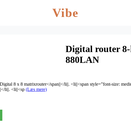
Vibe
Digital router 
880LAN
|Digital 8 x 8 matrixrouter</span||</li||. <li||<span style=”font-size: m
/li||. <li||<sp
(Læs mere)