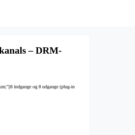
8-kanals – DRM-
edium;”||8 indgange og 8 udgange (plug-in