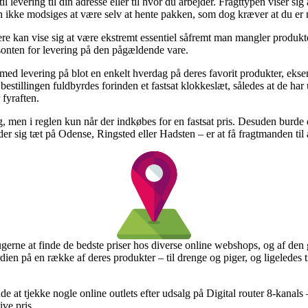
 levering til din adresse eller til hvor du arbejder. Fragttypen viser sig a
an ikke modsiges at være selv at hente pakken, som dog kræver at du e
re kan vise sig at være ekstremt essentiel såfremt man mangler produkte
isonten for levering på den pågældende vare.
r med levering på blot en enkelt hverdag på deres favorit produkter, ek
stillingen fuldbyrdes forinden et fastsat klokkeslæt, således at de har u
 fyraften.
ng, men i reglen kun når der indkøbes for en fastsat pris. Desuden burd
r sig tæt på Odense, Ringsted eller Hadsten – er at få fragtmanden til a
ugerne at finde de bedste priser hos diverse online webshops, og af den 
ien på en række af deres produkter – til drenge og piger, og ligeledes 
ende at tjekke nogle online outlets efter udsalg på Digital router 8-k
ive pris.