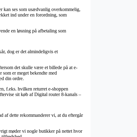
 der kan ses som usædvanlig overkommelig,
dækket ind under en forordning, som
nvende en løsning på afbetaling som
r, dog er det almindeligvis et
rsom det skulle være et billede på at e-
ister som er meget bekendte med
ed din ordre.
n, f.eks. hvilken returret e-shoppen
ftervise sit køb af Digital router 8-kanals –
d af dette rekommanderer vi, at du eftergår
øvrigt møder vi nogle butikker på nettet hvor
tilfredshed.