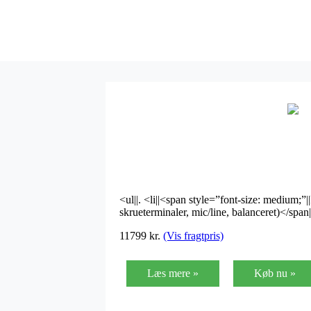
<ul||. <li||<span style=”font-size: medium;”|
skrueterminaler, mic/line, balanceret)</span||<
11799 kr.
(Vis fragtpris)
Læs mere »
Køb nu »