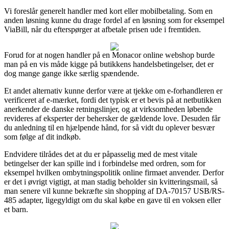
Vi foreslår generelt handler med kort eller mobilbetaling. Som en
anden løsning kunne du drage fordel af en løsning som for eksempel
ViaBill, når du efterspørger at afbetale prisen ude i fremtiden.
Forud for at nogen handler på en Monacor online webshop burde
man på en vis måde kigge på butikkens handelsbetingelser, det er
dog mange gange ikke særlig spændende.
Et andet alternativ kunne derfor være at tjekke om e-forhandleren er
verificeret af e-mærket, fordi det typisk er et bevis på at netbutikken
anerkender de danske retningslinjer, og at virksomheden løbende
revideres af eksperter der behersker de gældende love. Desuden får
du anledning til en hjælpende hånd, for så vidt du oplever besvær
som følge af dit indkøb.
Endvidere tilrådes det at du er påpasselig med de mest vitale
betingelser der kan spille ind i forbindelse med ordren, som for
eksempel hvilken ombytningspolitik online firmaet anvender. Derfor
er det i øvrigt vigtigt, at man stadig beholder sin kvitteringsmail, så
man senere vil kunne bekræfte sin shopping af DA-70157 USB/RS-
485 adapter, ligegyldigt om du skal købe en gave til en voksen eller
et barn.