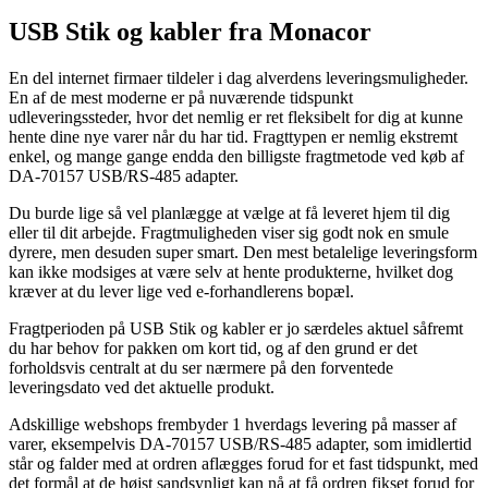
USB Stik og kabler fra Monacor
En del internet firmaer tildeler i dag alverdens leveringsmuligheder.
En af de mest moderne er på nuværende tidspunkt
udleveringssteder, hvor det nemlig er ret fleksibelt for dig at kunne
hente dine nye varer når du har tid. Fragttypen er nemlig ekstremt
enkel, og mange gange endda den billigste fragtmetode ved køb af
DA-70157 USB/RS-485 adapter.
Du burde lige så vel planlægge at vælge at få leveret hjem til dig
eller til dit arbejde. Fragtmuligheden viser sig godt nok en smule
dyrere, men desuden super smart. Den mest betalelige leveringsform
kan ikke modsiges at være selv at hente produkterne, hvilket dog
kræver at du lever lige ved e-forhandlerens bopæl.
Fragtperioden på USB Stik og kabler er jo særdeles aktuel såfremt
du har behov for pakken om kort tid, og af den grund er det
forholdsvis centralt at du ser nærmere på den forventede
leveringsdato ved det aktuelle produkt.
Adskillige webshops frembyder 1 hverdags levering på masser af
varer, eksempelvis DA-70157 USB/RS-485 adapter, som imidlertid
står og falder med at ordren aflægges forud for et fast tidspunkt, med
det formål at de højst sandsynligt kan nå at få ordren fikset forud for