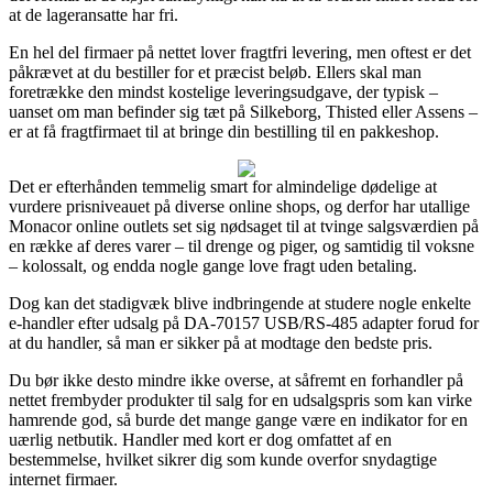
at de lageransatte har fri.
En hel del firmaer på nettet lover fragtfri levering, men oftest er det
påkrævet at du bestiller for et præcist beløb. Ellers skal man
foretrække den mindst kostelige leveringsudgave, der typisk –
uanset om man befinder sig tæt på Silkeborg, Thisted eller Assens –
er at få fragtfirmaet til at bringe din bestilling til en pakkeshop.
Det er efterhånden temmelig smart for almindelige dødelige at
vurdere prisniveauet på diverse online shops, og derfor har utallige
Monacor online outlets set sig nødsaget til at tvinge salgsværdien på
en række af deres varer – til drenge og piger, og samtidig til voksne
– kolossalt, og endda nogle gange love fragt uden betaling.
Dog kan det stadigvæk blive indbringende at studere nogle enkelte
e-handler efter udsalg på DA-70157 USB/RS-485 adapter forud for
at du handler, så man er sikker på at modtage den bedste pris.
Du bør ikke desto mindre ikke overse, at såfremt en forhandler på
nettet frembyder produkter til salg for en udsalgspris som kan virke
hamrende god, så burde det mange gange være en indikator for en
uærlig netbutik. Handler med kort er dog omfattet af en
bestemmelse, hvilket sikrer dig som kunde overfor snydagtige
internet firmaer.