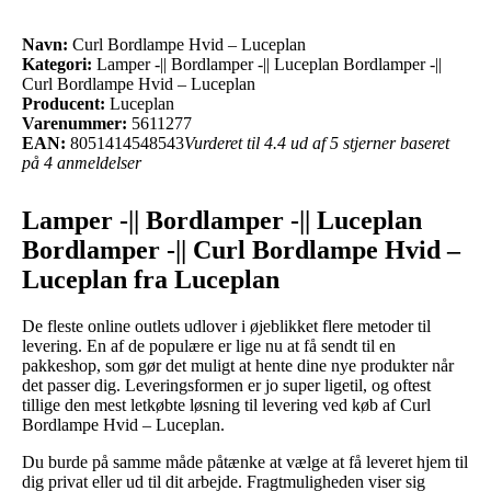
Navn:
Curl Bordlampe Hvid – Luceplan
Kategori:
Lamper -|| Bordlamper -|| Luceplan Bordlamper -||
Curl Bordlampe Hvid – Luceplan
Producent:
Luceplan
Varenummer:
5611277
EAN:
8051414548543
Vurderet til 4.4 ud af 5 stjerner baseret
på 4 anmeldelser
Lamper -|| Bordlamper -|| Luceplan
Bordlamper -|| Curl Bordlampe Hvid –
Luceplan fra Luceplan
De fleste online outlets udlover i øjeblikket flere metoder til
levering. En af de populære er lige nu at få sendt til en
pakkeshop, som gør det muligt at hente dine nye produkter når
det passer dig. Leveringsformen er jo super ligetil, og oftest
tillige den mest letkøbte løsning til levering ved køb af Curl
Bordlampe Hvid – Luceplan.
Du burde på samme måde påtænke at vælge at få leveret hjem til
dig privat eller ud til dit arbejde. Fragtmuligheden viser sig