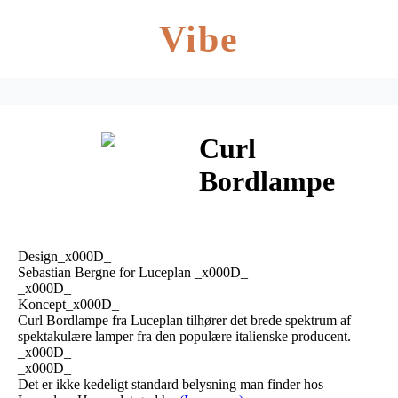
Vibe
Curl
Bordlampe
Hvid –
Luceplan
Design_x000D_
Sebastian Bergne for Luceplan _x000D_
_x000D_
Koncept_x000D_
Curl Bordlampe fra Luceplan tilhører det brede spektrum af
spektakulære lamper fra den populære italienske producent.
_x000D_
_x000D_
Det er ikke kedeligt standard belysning man finder hos