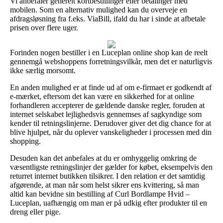
Vi anbefaler generelt kortbestillinger eller betalinger med
mobilen. Som en alternativ mulighed kan du overveje en
afdragsløsning fra f.eks. ViaBill, ifald du har i sinde at afbetale
prisen over flere uger.
Forinden nogen bestiller i en Luceplan online shop kan de reelt
gennemgå webshoppens forretningsvilkår, men det er naturligvis
ikke særlig morsomt.
En anden mulighed er at finde ud af om e-firmaet er godkendt af
e-mærket, eftersom det kan være en sikkerhed for at online
forhandleren accepterer de gældende danske regler, foruden at
internet selskabet lejlighedsvis gennemses af sagkyndige som
kender til retningslinjerne. Derudover giver det dig chance for at
blive hjulpet, når du oplever vanskeligheder i processen med din
shopping.
Desuden kan det anbefales at du er omhyggelig omkring de
væsentligste retningslinjer der gælder for købet, eksempelvis den
returret internet butikken tilsikrer. I den relation er det samtidig
afgørende, at man når som helst sikrer ens kvittering, så man
altid kan bevidne sin bestilling af Curl Bordlampe Hvid –
Luceplan, uafhængig om man er på udkig efter produkter til en
dreng eller pige.