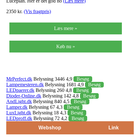
Luceplan. Her er det god ho
(Læs mere)
2350 kr.
(Vis fragtpris)
Læs mere »
Køb nu »
MrPerfect.dk
Belysning 3446 4,9
Besøg
Lampemesteren.dk
Belysning 1681 4,9
Besøg
LEDpaerer.dk
Belysning 260 4,8
Besøg
Dioder-Online.dk
Belysning 142 4,8
Besøg
AndLight.dk
Belysning 840 4,5
Besøg
Lamper.dk
Belysning 67 4,3
Besøg
LuxLight.dk
Belysning 18 4,3
Besøg
LEDproff.dk
Belysning 72 4,2
Besøg
Webshop
Link