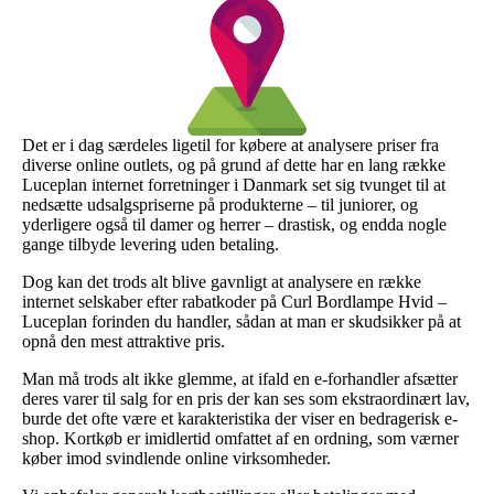
Det er i dag særdeles ligetil for købere at analysere priser fra
diverse online outlets, og på grund af dette har en lang række
Luceplan internet forretninger i Danmark set sig tvunget til at
nedsætte udsalgspriserne på produkterne – til juniorer, og
yderligere også til damer og herrer – drastisk, og endda nogle
gange tilbyde levering uden betaling.
Dog kan det trods alt blive gavnligt at analysere en række
internet selskaber efter rabatkoder på Curl Bordlampe Hvid –
Luceplan forinden du handler, sådan at man er skudsikker på at
opnå den mest attraktive pris.
Man må trods alt ikke glemme, at ifald en e-forhandler afsætter
deres varer til salg for en pris der kan ses som ekstraordinært lav,
burde det ofte være et karakteristika der viser en bedragerisk e-
shop. Kortkøb er imidlertid omfattet af en ordning, som værner
køber imod svindlende online virksomheder.