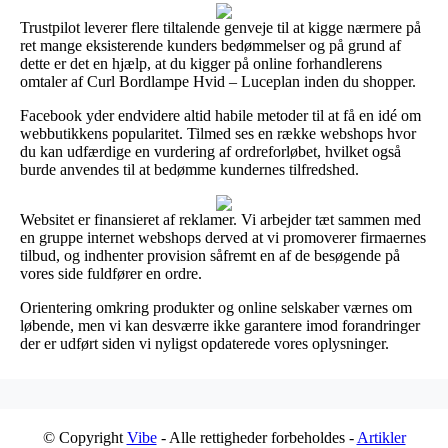
Trustpilot leverer flere tiltalende genveje til at kigge nærmere på
ret mange eksisterende kunders bedømmelser og på grund af
dette er det en hjælp, at du kigger på online forhandlerens
omtaler af Curl Bordlampe Hvid – Luceplan inden du shopper.
Facebook yder endvidere altid habile metoder til at få en idé om
webbutikkens popularitet. Tilmed ses en række webshops hvor
du kan udfærdige en vurdering af ordreforløbet, hvilket også
burde anvendes til at bedømme kundernes tilfredshed.
Websitet er finansieret af reklamer. Vi arbejder tæt sammen med
en gruppe internet webshops derved at vi promoverer firmaernes
tilbud, og indhenter provision såfremt en af de besøgende på
vores side fuldfører en ordre.
Orientering omkring produkter og online selskaber værnes om
løbende, men vi kan desværre ikke garantere imod forandringer
der er udført siden vi nyligst opdaterede vores oplysninger.
© Copyright
Vibe
- Alle rettigheder forbeholdes -
Artikler