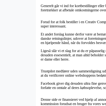
Generelt går vi ind for kortbestillinger elle
foretrækker at afbetale omkostningerne over
Forud for at folk bestiller i en Creativ Co
super interessant.
Et andet forslag kunne derfor være at bemær
danske retningslinjer, udover at forretninge
en hjælpende hånd, når du forvoldes besvær
Ligeså slår vi et slag for at du er påpasselig
desuden essesentielt, at man altid beholder
er dame eller herre.
Trustpilot medfører uden sammenligning ud
at du verificerer online webshoppens bedømm
Facebook giver dig desuden ultra fine genvej
forfatte en omtale af deres købsoplevelse, so
Denne side er finansieret ved hjælp af anno
kommission forudsat en bruger fra vores we