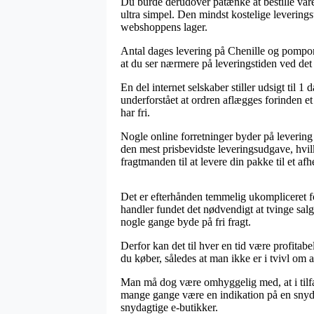
Du burde derudover påtænke at bestille vare
ultra simpel. Den mindst kostelige leverings
webshoppens lager.
Antal dages levering på Chenille og pompone
at du ser nærmere på leveringstiden ved d
En del internet selskaber stiller udsigt til
underforstået at ordren aflægges forinden et 
har fri.
Nogle online forretninger byder på levering 
den mest prisbevidste leveringsudgave, hvil
fragtmanden til at levere din pakke til et af
Det er efterhånden temmelig ukompliceret for
handler fundet det nødvendigt at tvinge salg
nogle gange byde på fri fragt.
Derfor kan det til hver en tid være profitabe
du køber, således at man ikke er i tvivl om a
Man må dog være omhyggelig med, at i tilfæld
mange gange være en indikation på en snyda
snydagtige e-butikker.