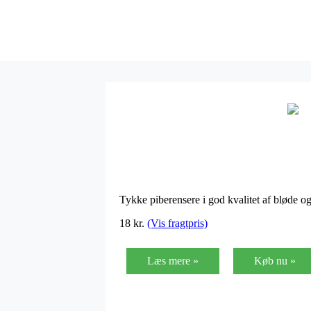
Tykke piberensere i god kvalitet af bløde og
18 kr.
(Vis fragtpris)
Læs mere »
Køb nu »