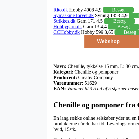
Rito.dk
Hobby 4008 4,9
Besøg
SymaskineTorvet.dk
Syning 1353 4,9
Strikkes.dk
Garn 171 4,5
Besøg
Hobbygarn.dk
Garn 13 4,4
Besøg
CCHobby.dk
Hobby 599 3,65
Besøg
Webshop
Navn:
Chenille, tykkelse 15 mm, L: 30 cm, 
Kategori:
Chenille og pomponer
Producent:
Creativ Company
Varenummer:
51629
EAN:
Vurderet til 3.5 ud af 5 stjerner bas
Chenille og pomponer fra
En lang række online selskaber yder nu en 
produkterne når du har tid. Leveringsformen 
hvid, 15stk..