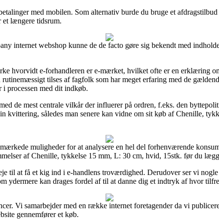
r betalinger med mobilen. Som alternativ burde du bruge et afdragstilbud 
 et længere tidsrum.
mpany internet webshop kunne de de facto gøre sig bekendt med indholdet
ke hvorvidt e-forhandleren er e-mærket, hvilket ofte er en erklæring o
n rutinemæssigt tilses af fagfolk som har meget erfaring med de gældend
 i processen med dit indkøb.
 med de mest centrale vilkår der influerer på ordren, f.eks. den byttepoli
 sin kvittering, således man senere kan vidne om sit køb af Chenille, ty
mærkede muligheder for at analysere en hel del forhenværende konsumen
elser af Chenille, tykkelse 15 mm, L: 30 cm, hvid, 15stk. før du lægge
e til at få et kig ind i e-handlens troværdighed. Derudover ser vi nogle
m ydermere kan drages fordel af til at danne dig et indtryk af hvor tilfr
ncer. Vi samarbejder med en række internet foretagender da vi publicere
bsite gennemfører et køb.