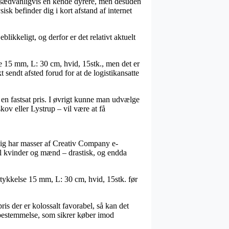
er sædvanligvis en kende dyrere, men desuden
isk befinder dig i kort afstand af internet
kkeligt, og derfor er det relativt aktuelt
lse 15 mm, L: 30 cm, hvid, 15stk., men det er
 sendt afsted forud for at de logistikansatte
 en fastsat pris. I øvrigt kunne man udvælge
ov eller Lystrup – vil være at få
gelig har masser af Creativ Company e-
til kvinder og mænd – drastisk, og endda
e, tykkelse 15 mm, L: 30 cm, hvid, 15stk. før
is der er kolossalt favorabel, så kan det
 bestemmelse, som sikrer køber imod