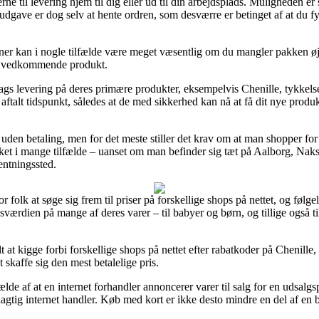
rne til levering hjem til dig eller ud til din arbejdsplads. Muligheden 
udgave er dog selv at hente ordren, som desværre er betinget af at du fys
r kan i nogle tilfælde være meget væsentlig om du mangler pakken øjebli
et vedkommende produkt.
 1 dags levering på deres primære produkter, eksempelvis Chenille, tykke
aftalt tidspunkt, således at de med sikkerhed kan nå at få dit nye produkt
uden betaling, men for det meste stiller det krav om at man shopper for
ket i mange tilfælde – uanset om man befinder sig tæt på Aalborg, Naksk
hentningssted.
 folk at søge sig frem til priser på forskellige shops på nettet, og føl
sværdien på mange af deres varer – til babyer og børn, og tillige også 
lt at kigge forbi forskellige shops på nettet efter rabatkoder på Chenill
t skaffe sig den mest betalelige pris.
e af at en internet forhandler annoncerer varer til salg for en udsalgspr
gtig internet handler. Køb med kort er ikke desto mindre en del af en