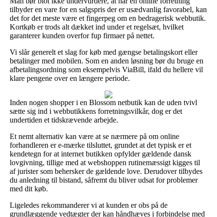
Man bør blot ikke undervurdere, at når en online forretning
tilbyder en vare for en salgspris der er usædvanlig favorabel, kan
det for det meste være et fingerpeg om en bedragerisk webbutik.
Kortkøb er trods alt dækket ind under et regelsæt, hvilket
garanterer kunden overfor fup firmaer på nettet.
Vi slår generelt et slag for køb med gængse betalingskort eller
betalinger med mobilen. Som en anden løsning bør du bruge en
afbetalingsordning som eksempelvis ViaBill, ifald du hellere vil
klare pengene over en længere periode.
Inden nogen shopper i en Blossom netbutik kan de uden tvivl
sætte sig ind i webbutikkens forretningsvilkår, dog er det
undertiden et tidskrævende arbejde.
Et nemt alternativ kan være at se nærmere på om online
forhandleren er e-mærke tilsluttet, grundet at det typisk er et
kendetegn for at internet butikken opfylder gældende dansk
lovgivning, tillige med at webshoppen rutinemæssigt kigges til
af jurister som behersker de gældende love. Derudover tilbydes
du anledning til bistand, såfremt du bliver udsat for problemer
med dit køb.
Ligeledes rekommanderer vi at kunden er obs på de
grundlæggende vedtægter der kan håndhæves i forbindelse med