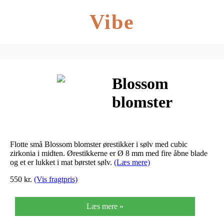
Vibe
Blossom
blomster
ørestikker i
sølv med cubic
Flotte små Blossom blomster ørestikker i sølv med cubic
zirkonia
zirkonia i midten. Ørestikkerne er Ø 8 mm med fire åbne blade
og et er lukket i mat børstet sølv.
(Læs mere)
550 kr.
(Vis fragtpris)
Læs mere »