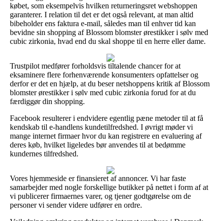
købet, som eksempelvis hvilken returneringsret webshoppen
garanterer. I relation til det er det også relevant, at man altid
bibeholder ens faktura e-mail, således man til enhver tid kan
bevidne sin shopping af Blossom blomster ørestikker i sølv med
cubic zirkonia, hvad end du skal shoppe til en herre eller dame.
Trustpilot medfører forholdsvis tiltalende chancer for at
eksaminere flere forhenværende konsumenters opfattelser og
derfor er det en hjælp, at du beser netshoppens kritik af Blossom
blomster ørestikker i sølv med cubic zirkonia forud for at du
færdiggør din shopping.
Facebook resulterer i endvidere egentlig pæne metoder til at få
kendskab til e-handlens kundetilfredshed. I øvrigt møder vi
mange internet firmaer hvor du kan registrere en evaluering af
deres køb, hvilket ligeledes bør anvendes til at bedømme
kundernes tilfredshed.
Vores hjemmeside er finansieret af annoncer. Vi har faste
samarbejder med nogle forskellige butikker på nettet i form af at
vi publicerer firmaernes varer, og tjener godtgørelse om de
personer vi sender videre udfører en ordre.