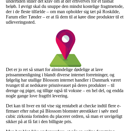
undertiden stiller det krav om at der erhverves for et fastsat
beløb. I øvrigt skal du snuppe den mindst kostelige fragtmetode,
der i de fleste tilfælde – om man opholder sig tæt på Roskilde,
Farum eller Tønder – er at få dem til at køre dine produkter til et
udleveringssted.
Det er jo ret så smart for almindelige dødelige at lave
prissammenligning i blandt diverse internet forretninger, og
følgelig har utallige Blossom internet handler i Danmark været
tvunget til at nedskære prisniveauet på deres produkter – til
drenge og piger, og tillige også til voksne – en hel del, og endda
nogle gange love fragtfri levering.
Det kan til hver en tid vise sig rentabelt at checke indtil flere e-
firmaer efter rabat på Blossom blomster ørestikker i sølv med
cubic zirkonia forinden du placerer ordren, så man er usvigeligt
sikker på at få fat i den billigste pris.