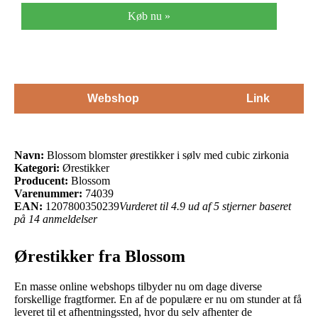
Køb nu »
Webshop
Link
Navn:
Blossom blomster ørestikker i sølv med cubic zirkonia
Kategori:
Ørestikker
Producent:
Blossom
Varenummer:
74039
EAN:
1207800350239
Vurderet til 4.9 ud af 5 stjerner baseret
på 14 anmeldelser
Ørestikker fra Blossom
En masse online webshops tilbyder nu om dage diverse
forskellige fragtformer. En af de populære er nu om stunder at få
leveret til et afhentningssted, hvor du selv afhenter de