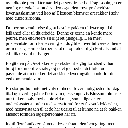
nyindkøbte produkter når det passer dig bedst. Fragtløsningen er
nemlig ret enkel, samt desuden også den mest prisbevidste
leveringsløsning ved køb af Blossom blomster ørestikker i sølv
med cubic zirkonia.
Du bør omvendt udse dig at bestille pakken til levering til din
lejlighed eller til dit arbejde. Denne er gerne en kende mere
pebret, men endvidere særligt let gængelig. Den mest
prisbevidste form for levering vil dog til enhver tid være at hente
ordren selv, som jo beroer på at du opholder dig i kort afstand af
e-butikkens arbejdslager.
Fragttiden på Ørestikker er jo ekstremt vigtig forudsat vi har
brug for din ordre straks, og i det øjemed er det fuldt ud
passende at du tjekker det anslåede leveringstidspunkt for den
vedkommende vare.
En stor portion internet virksomheder lover muligheden for dag-
til-dag levering på de fleste varer, eksempelvis Blossom blomster
ørestikker i sølv med cubic zirkonia, som alligevel er
underforstået at orden realiseres forud for et fastsat klokkeslæt,
med hensynstagen til at de har udsigt til at kunne nå at få pakken
afsendt forinden lagerpersonalet har fri.
Indtil flere butikker på nettet lover fragt uden beregning, men