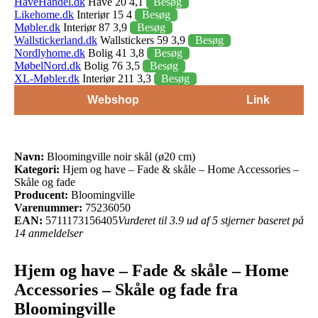
HaveHandel.dk
Have 20 4,1
Besøg
Likehome.dk
Interiør 15 4
Besøg
Møbler.dk
Interiør 87 3,9
Besøg
Wallstickerland.dk
Wallstickers 59 3,9
Besøg
Nordlyhome.dk
Bolig 41 3,8
Besøg
MøbelNord.dk
Bolig 76 3,5
Besøg
XL-Møbler.dk
Interiør 211 3,3
Besøg
Webshop
Link
Navn:
Bloomingville noir skål (ø20 cm)
Kategori:
Hjem og have – Fade & skåle – Home Accessories –
Skåle og fade
Producent:
Bloomingville
Varenummer:
75236050
EAN:
5711173156405
Vurderet til 3.9 ud af 5 stjerner baseret på
14 anmeldelser
Hjem og have – Fade & skåle – Home
Accessories – Skåle og fade fra
Bloomingville