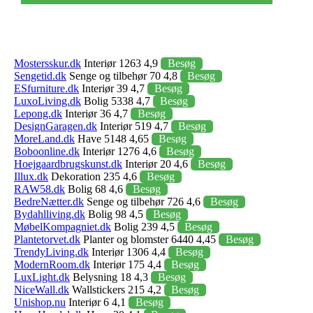
Mostersskur.dk
Interiør 1263 4,9
Besøg
Sengetid.dk
Senge og tilbehør 70 4,8
Besøg
ESfurniture.dk
Interiør 39 4,7
Besøg
LuxoLiving.dk
Bolig 5338 4,7
Besøg
Lepong.dk
Interiør 36 4,7
Besøg
DesignGaragen.dk
Interiør 519 4,7
Besøg
MoreLand.dk
Have 5148 4,65
Besøg
Boboonline.dk
Interiør 1276 4,6
Besøg
Hoejgaardbrugskunst.dk
Interiør 20 4,6
Besøg
Illux.dk
Dekoration 235 4,6
Besøg
RAW58.dk
Bolig 68 4,6
Besøg
BedreNætter.dk
Senge og tilbehør 726 4,6
Besøg
Bydahlliving.dk
Bolig 98 4,5
Besøg
MøbelKompagniet.dk
Bolig 239 4,5
Besøg
Plantetorvet.dk
Planter og blomster 6440 4,45
Besøg
TrendyLiving.dk
Interiør 1306 4,4
Besøg
ModernRoom.dk
Interiør 175 4,4
Besøg
LuxLight.dk
Belysning 18 4,3
Besøg
NiceWall.dk
Wallstickers 215 4,2
Besøg
Unishop.nu
Interiør 6 4,1
Besøg