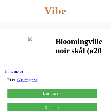
Vibe
Bloomingville
noir skål (ø20
cm)
(Læs mere)
179 kr.
(Vis fragtpris)
Læs mere »
Køb nu »