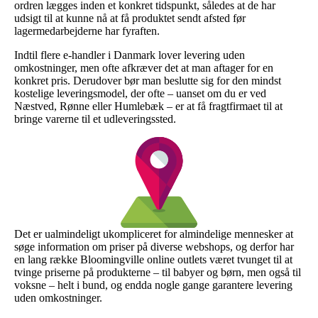
ordren lægges inden et konkret tidspunkt, således at de har
udsigt til at kunne nå at få produktet sendt afsted før
lagermedarbejderne har fyraften.
Indtil flere e-handler i Danmark lover levering uden
omkostninger, men ofte afkræver det at man aftager for en
konkret pris. Derudover bør man beslutte sig for den mindst
kostelige leveringsmodel, der ofte – uanset om du er ved
Næstved, Rønne eller Humlebæk – er at få fragtfirmaet til at
bringe varerne til et udleveringssted.
Det er ualmindeligt ukompliceret for almindelige mennesker at
søge information om priser på diverse webshops, og derfor har
en lang række Bloomingville online outlets været tvunget til at
tvinge priserne på produkterne – til babyer og børn, men også til
voksne – helt i bund, og endda nogle gange garantere levering
uden omkostninger.