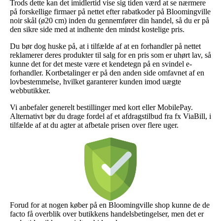
Trods dette kan det imidlertid vise sig tiden værd at se nærmere
på forskellige firmaer på nettet efter rabatkoder på Bloomingville
noir skål (ø20 cm) inden du gennemfører din handel, så du er på
den sikre side med at indhente den mindst kostelige pris.
Du bør dog huske på, at i tilfælde af at en forhandler på nettet
reklamerer deres produkter til salg for en pris som er uhørt lav, så
kunne det for det meste være et kendetegn på en svindel e-
forhandler. Kortbetalinger er på den anden side omfavnet af en
lovbestemmelse, hvilket garanterer kunden imod uægte
webbutikker.
Vi anbefaler generelt bestillinger med kort eller MobilePay.
Alternativt bør du drage fordel af et afdragstilbud fra fx ViaBill, i
tilfælde af at du agter at afbetale prisen over flere uger.
Forud for at nogen køber på en Bloomingville shop kunne de de
facto få overblik over butikkens handelsbetingelser, men det er