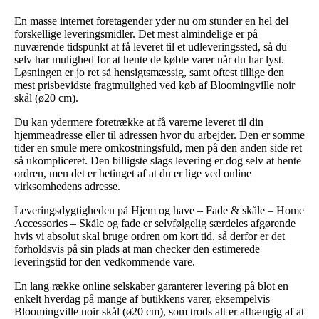
En masse internet foretagender yder nu om stunder en hel del
forskellige leveringsmidler. Det mest almindelige er på
nuværende tidspunkt at få leveret til et udleveringssted, så du
selv har mulighed for at hente de købte varer når du har lyst.
Løsningen er jo ret så hensigtsmæssig, samt oftest tillige den
mest prisbevidste fragtmulighed ved køb af Bloomingville noir
skål (ø20 cm).
Du kan ydermere foretrække at få varerne leveret til din
hjemmeadresse eller til adressen hvor du arbejder. Den er somme
tider en smule mere omkostningsfuld, men på den anden side ret
så ukompliceret. Den billigste slags levering er dog selv at hente
ordren, men det er betinget af at du er lige ved online
virksomhedens adresse.
Leveringsdygtigheden på Hjem og have – Fade & skåle – Home
Accessories – Skåle og fade er selvfølgelig særdeles afgørende
hvis vi absolut skal bruge ordren om kort tid, så derfor er det
forholdsvis på sin plads at man checker den estimerede
leveringstid for den vedkommende vare.
En lang række online selskaber garanterer levering på blot en
enkelt hverdag på mange af butikkens varer, eksempelvis
Bloomingville noir skål (ø20 cm), som trods alt er afhængig af at