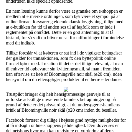
undertiden ikke specielt ophidsende.
En nem løsning kunne derfor være at granske om e-shoppen er
medlem af e-mærke ordningen, som bør være et sympol på at
online firmaet forsvarer gældende dansk lovgivning, tillige med
at e-butikken fra tid til anden ses til af fagfolk som er inde i
reglementet på området. Dette er en god anledning til at få
bistand, for så vidt du bliver udsat for udfordringer i forbindelse
med dit indkøb.
Tillige foreslår vi at køberen er sat ind i de vigtigste betingelser
der gælder for transaktionen, som fx den byttepolitik online
firmaet kører med. I relation til det er det tillige relevant, at man
til enhver tid opbevarer sin kvitteringsmail, så man i fremtiden
kan eftervise sit køb af Bloomingville noir skål (ø20 cm), uden
hensyn til om du efterspørger produkter til en herre eller dame.
Trustpilot bringer dig helt hensigtsmæssige genveje til at
udforske adskillige nuværende kunders betragtninger og på
grund af dette er det prisværdigt, at du undersøger e-handlens
kritik af Bloomingville noir skål (ø20 cm) inden du bestiller.
Facebook forærer dig tillige i højeste grad nyttige muligheder for
at få indsigt i online shoppens pålidelighed. Derudover ses en
del netshops hvor man kan registrere en vurdering af deres