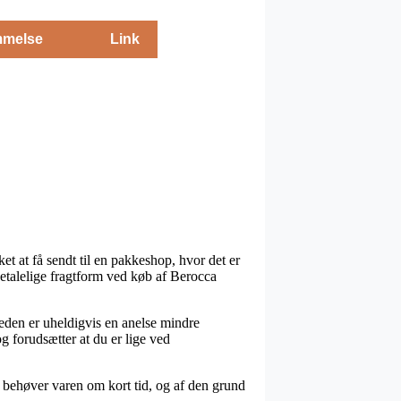
melse
Link
et at få sendt til en pakkeshop, hvor det er
betalelige fragtform ved køb af Berocca
heden er uheldigvis en anelse mindre
og forudsætter at du er lige ved
 behøver varen om kort tid, og af den grund