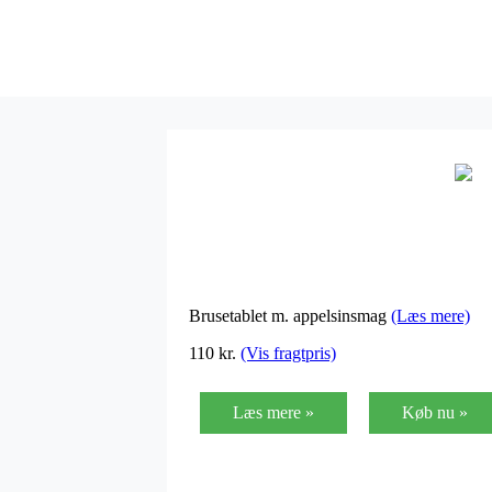
Brusetablet m. appelsinsmag
(Læs mere)
110 kr.
(Vis fragtpris)
Læs mere »
Køb nu »