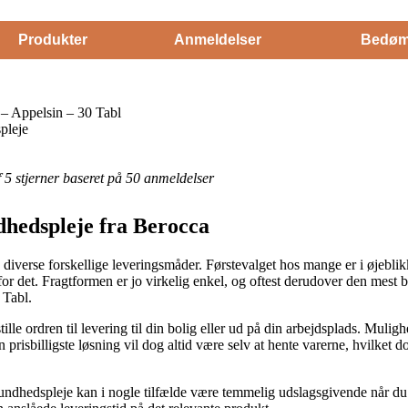
Produkter
Anmeldelser
Bedøm
– Appelsin – 30 Tabl
pleje
af 5 stjerner baseret på 50 anmeldelser
dhedspleje fra Berocca
 diverse forskellige leveringsmåder. Førstevalget hos mange er i øjeblikk
or det. Fragtformen er jo virkelig enkel, og oftest derudover den mest 
 Tabl.
e ordren til levering til din bolig eller ud på din arbejdsplads. Mulig
 prisbilligste løsning vil dog altid være selv at hente varerne, hvilket d
ndhedspleje kan i nogle tilfælde være temmelig udslagsgivende når du