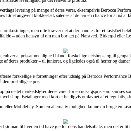
n anslåede leveringstid på det relevante produkt.
erdags levering på mange af deres varer, eksempelvis Berocca Perform
res før et angivent klokkeslæt, således at de har en chance for at nå at f
 uden omkostninger, men ofte kræver det at der handles for et fastslået b
 tilfælde – uden hensyn til om man bor tæt på Næstved, Birkerød eller Lem
og enhver at prissammenligne i blandt forskellige netshops, og til geng
ge af deres produkter – til juniorer, og ligeledes også til herrer og dam
fterse forskellige e-forretninger efter udsalg på Berocca Performance B
å den prisbilligste pris.
hop på nettet markedsfører deres varer for en udsalgspris som kan ses 
t webshop. Betalinger med kort er heldigvis omfavnet af et regulativ, de
kort eller MobilePay. Som en alternativ mulighed kunne du bruge en løsni
bør man til hver en tid have øje for dens handelsaftale, men det er tit