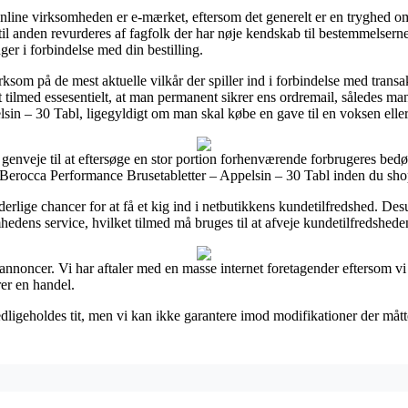
ine virksomheden er e-mærket, eftersom det generelt er en tryghed om a
d til anden revurderes af fagfolk der har nøje kendskab til bestemmelsern
nger i forbindelse med din bestilling.
om på de mest aktuelle vilkår der spiller ind i forbindelse med transak
t tilmed essesentielt, at man permanent sikrer ens ordremail, således man
in – 30 Tabl, ligegyldigt om man skal købe en gave til en voksen eller
genveje til at eftersøge en stor portion forhenværende forbrugeres bedø
Berocca Performance Brusetabletter – Appelsin – 30 Tabl inden du sho
rlige chancer for at få et kig ind i netbutikkens kundetilfredshed. Des
dens service, hvilket tilmed må bruges til at afveje kundetilfredshede
a annoncer. Vi har aftaler med en masse internet foretagender eftersom vi
rer en handel.
ligeholdes tit, men vi kan ikke garantere imod modifikationer der måtte 