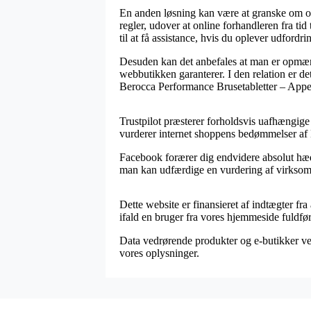
En anden løsning kan være at granske om onl
regler, udover at online forhandleren fra ti
til at få assistance, hvis du oplever udfordri
Desuden kan det anbefales at man er opmærks
webbutikken garanterer. I den relation er de
Berocca Performance Brusetabletter – Appels
Trustpilot præsterer forholdsvis uafhængige 
vurderer internet shoppens bedømmelser af 
Facebook forærer dig endvidere absolut hæde
man kan udfærdige en vurdering af virksomhe
Dette website er finansieret af indtægter fr
ifald en bruger fra vores hjemmeside fuldfø
Data vedrørende produkter og e-butikker ved
vores oplysninger.