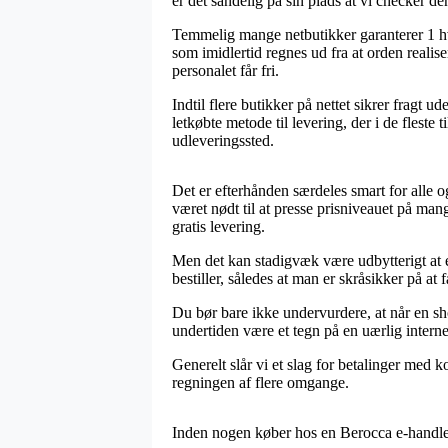
er det sandelig på sin plads at vi checker de
Temmelig mange netbutikker garanterer 1 hv
som imidlertid regnes ud fra at orden realise
personalet får fri.
Indtil flere butikker på nettet sikrer fragt
letkøbte metode til levering, der i de fleste
udleveringssted.
Det er efterhånden særdeles smart for alle 
været nødt til at presse prisniveauet på man
gratis levering.
Men det kan stadigvæk være udbytterigt at e
bestiller, således at man er skråsikker på at f
Du bør bare ikke undervurdere, at når en s
undertiden være et tegn på en uærlig interne
Generelt slår vi et slag for betalinger med 
regningen af flere omgange.
Inden nogen køber hos en Berocca e-handler 