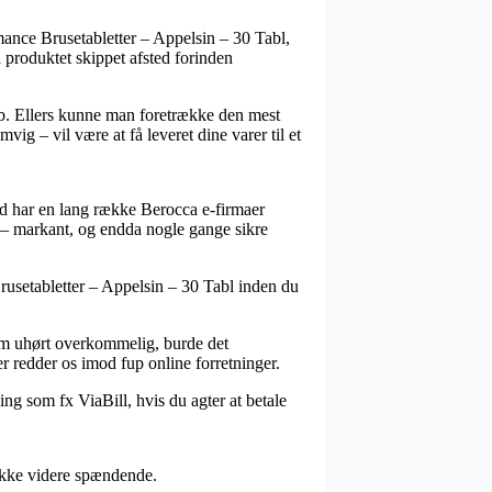
ance Brusetabletter – Appelsin – 30 Tabl,
å produktet skippet afsted forinden
eløb. Ellers kunne man foretrække den mest
vig – vil være at få leveret dine varer til et
æld har en lang række Berocca e-firmaer
er – markant, og endda nogle gange sikre
rusetabletter – Appelsin – 30 Tabl inden du
som uhørt overkommelig, burde det
r redder os imod fup online forretninger.
ng som fx ViaBill, hvis du agter at betale
 ikke videre spændende.