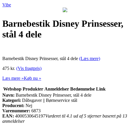
Vibe
Barnebestik Disney Prinsesser,
stål 4 dele
Barnebestik Disney Prinsesser, stål 4 dele
(Læs mere)
475 kr.
(Vis fragtpris)
Læs mere »
Køb nu »
Webshop
Produkter
Anmeldelser
Bedømmelse
Link
Navn:
Barnebestik Disney Prinsesser, stål 4 dele
Kategori:
Dåbsgaver || Børneservice stål
Producent:
Nej
Varenummer:
6873
EAN:
4000530645197
Vurderet til 4.1 ud af 5 stjerner baseret på 13
anmeldelser