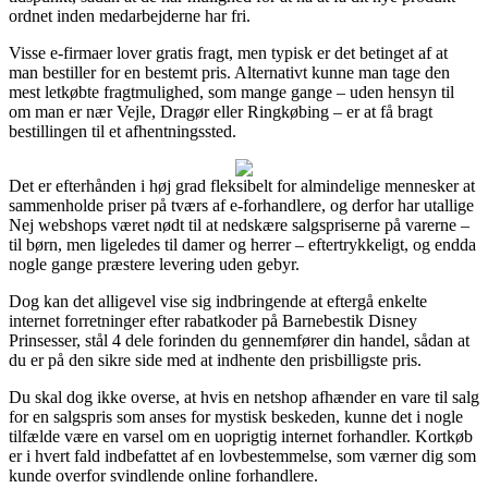
ordnet inden medarbejderne har fri.
Visse e-firmaer lover gratis fragt, men typisk er det betinget af at
man bestiller for en bestemt pris. Alternativt kunne man tage den
mest letkøbte fragtmulighed, som mange gange – uden hensyn til
om man er nær Vejle, Dragør eller Ringkøbing – er at få bragt
bestillingen til et afhentningssted.
Det er efterhånden i høj grad fleksibelt for almindelige mennesker at
sammenholde priser på tværs af e-forhandlere, og derfor har utallige
Nej webshops været nødt til at nedskære salgspriserne på varerne –
til børn, men ligeledes til damer og herrer – eftertrykkeligt, og endda
nogle gange præstere levering uden gebyr.
Dog kan det alligevel vise sig indbringende at eftergå enkelte
internet forretninger efter rabatkoder på Barnebestik Disney
Prinsesser, stål 4 dele forinden du gennemfører din handel, sådan at
du er på den sikre side med at indhente den prisbilligste pris.
Du skal dog ikke overse, at hvis en netshop afhænder en vare til salg
for en salgspris som anses for mystisk beskeden, kunne det i nogle
tilfælde være en varsel om en uoprigtig internet forhandler. Kortkøb
er i hvert fald indbefattet af en lovbestemmelse, som værner dig som
kunde overfor svindlende online forhandlere.