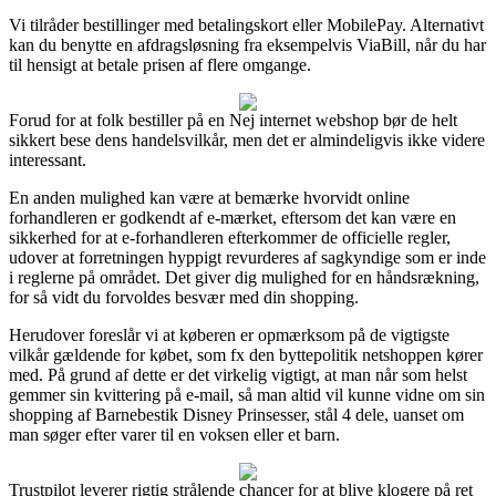
Vi tilråder bestillinger med betalingskort eller MobilePay. Alternativt
kan du benytte en afdragsløsning fra eksempelvis ViaBill, når du har
til hensigt at betale prisen af flere omgange.
Forud for at folk bestiller på en Nej internet webshop bør de helt
sikkert bese dens handelsvilkår, men det er almindeligvis ikke videre
interessant.
En anden mulighed kan være at bemærke hvorvidt online
forhandleren er godkendt af e-mærket, eftersom det kan være en
sikkerhed for at e-forhandleren efterkommer de officielle regler,
udover at forretningen hyppigt revurderes af sagkyndige som er inde
i reglerne på området. Det giver dig mulighed for en håndsrækning,
for så vidt du forvoldes besvær med din shopping.
Herudover foreslår vi at køberen er opmærksom på de vigtigste
vilkår gældende for købet, som fx den byttepolitik netshoppen kører
med. På grund af dette er det virkelig vigtigt, at man når som helst
gemmer sin kvittering på e-mail, så man altid vil kunne vidne om sin
shopping af Barnebestik Disney Prinsesser, stål 4 dele, uanset om
man søger efter varer til en voksen eller et barn.
Trustpilot leverer rigtig strålende chancer for at blive klogere på ret