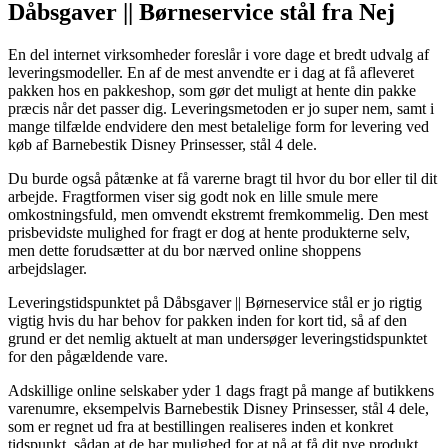
Dåbsgaver || Børneservice stål fra Nej
En del internet virksomheder foreslår i vore dage et bredt udvalg af
leveringsmodeller. En af de mest anvendte er i dag at få afleveret
pakken hos en pakkeshop, som gør det muligt at hente din pakke
præcis når det passer dig. Leveringsmetoden er jo super nem, samt i
mange tilfælde endvidere den mest betalelige form for levering ved
køb af Barnebestik Disney Prinsesser, stål 4 dele.
Du burde også påtænke at få varerne bragt til hvor du bor eller til dit
arbejde. Fragtformen viser sig godt nok en lille smule mere
omkostningsfuld, men omvendt ekstremt fremkommelig. Den mest
prisbevidste mulighed for fragt er dog at hente produkterne selv,
men dette forudsætter at du bor nærved online shoppens
arbejdslager.
Leveringstidspunktet på Dåbsgaver || Børneservice stål er jo rigtig
vigtig hvis du har behov for pakken inden for kort tid, så af den
grund er det nemlig aktuelt at man undersøger leveringstidspunktet
for den pågældende vare.
Adskillige online selskaber yder 1 dags fragt på mange af butikkens
varenumre, eksempelvis Barnebestik Disney Prinsesser, stål 4 dele,
som er regnet ud fra at bestillingen realiseres inden et konkret
tidspunkt, sådan at de har mulighed for at nå at få dit nye produkt