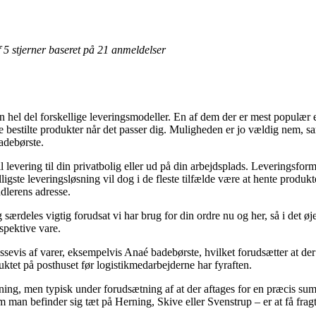
af 5 stjerner baseret på 21 anmeldelser
 en hel del forskellige leveringsmodeller. En af dem der er mest populær e
te de bestilte produkter når det passer dig. Muligheden er jo vældig nem, 
adebørste.
l levering til din privatbolig eller ud på din arbejdsplads. Leveringsfor
illigste leveringsløsning vil dog i de fleste tilfælde være at hente pro
ndlerens adresse.
 særdeles vigtig forudsat vi har brug for din ordre nu og her, så i det 
spektive vare.
sevis af varer, eksempelvis Anaé badebørste, hvilket forudsætter at der b
duktet på posthuset før logistikmedarbejderne har fyraften.
ing, men typisk under forudsætning af at der aftages for en præcis su
 man befinder sig tæt på Herning, Skive eller Svenstrup – er at få fragtm