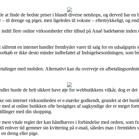
le at finde de bedste priser i blandt diverse netshops, og derved har en he
– til drenge og piger, men ligeledes til voksne – eftertrykkeligt, og end
 indtil flere online virksomheder efter tilbud på Anaé badebørste inden 
såfremt en internet handler frembyder varer til salg for en udsalgspris
Kortkøb er ikke desto mindre indbefattet af Indsigelsesordningen, som b
betalinger med mobilen. Alternativt kan du overveje en afbetalingsordnin
ndler burde de helt sikkert have øje for webbutikkens vilkår, dog er de
e om internet virksomheden er e-mærke godkendt, grundet at det burde
ge med at online butikken ofte besigtiges af sagkyndige der er meget fort
tillinger med din shopping.
de mest vitale regler der kan håndhæves i forbindelse med ordren, som fx
an til enhver tid gemmer sin kvittering på e-mail, således man i fremtiden
 en dreng eller pige.