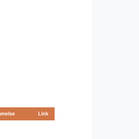
melse
Link