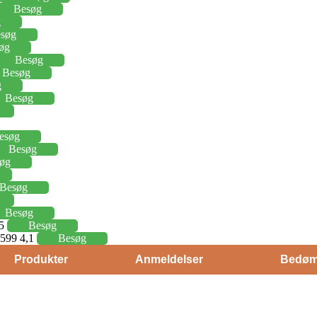
Besøg
g
søg
øg
Besøg
Besøg
g
Besøg
esøg
Besøg
øg
Besøg
Besøg
15
Besøg
j 599 4,1
Besøg
Produkter
Anmeldelser
Bedøm