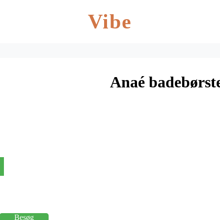
Vibe
Anaé badebørst
Besøg