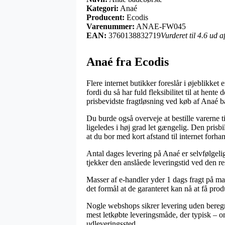
Kategori:
Anaé
Producent:
Ecodis
Varenummer:
ANAE-FW045
EAN:
3760138832719
Vurderet til 4.6 ud 
Anaé fra Ecodis
Flere internet butikker foreslår i øjeblikket
fordi du så har fuld fleksibilitet til at hen
prisbevidste fragtløsning ved køb af Anaé b
Du burde også overveje at bestille varerne ti
ligeledes i høj grad let gængelig. Den prisb
at du bor med kort afstand til internet forha
Antal dages levering på Anaé er selvfølgelig
tjekker den anslåede leveringstid ved den re
Masser af e-handler yder 1 dags fragt på mas
det formål at de garanteret kan nå at få pro
Nogle webshops sikrer levering uden beregn
mest letkøbte leveringsmåde, der typisk – om
udleveringssted.