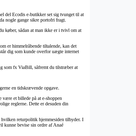
l del Ecodis e-butikker set sig tvunget til at
da nogle gange sikre portofri fragt.
du køber, sådan at man ikke er i tvivl om at
 som er himmelråbende tiltalende, kan det
istår dig som kunde overfor uægte internet
g som fx ViaBill, såfremt du tilstræber at
t gerne en tidskrævende opgave.
 være et billede på at e-shoppen
rolige reglerne. Dette er desuden din
 hvilken returpolitik hjemmesiden tilbyder. I
 vil kunne bevise sin ordre af Anaé