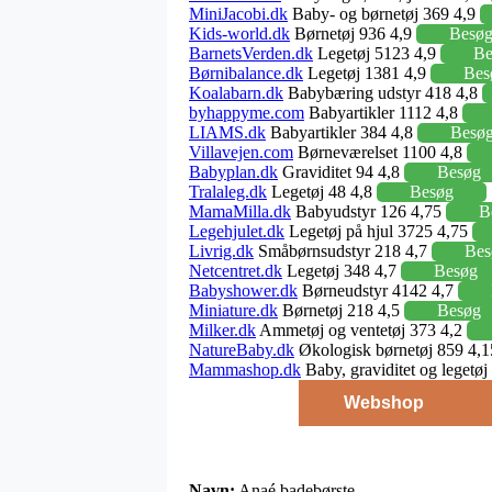
MiniJacobi.dk
Baby- og børnetøj 369 4,9
Kids-world.dk
Børnetøj 936 4,9
Besø
BarnetsVerden.dk
Legetøj 5123 4,9
Be
Børnibalance.dk
Legetøj 1381 4,9
Bes
Koalabarn.dk
Babybæring udstyr 418 4,8
byhappyme.com
Babyartikler 1112 4,8
LIAMS.dk
Babyartikler 384 4,8
Besø
Villavejen.com
Børneværelset 1100 4,8
Babyplan.dk
Graviditet 94 4,8
Besøg
Tralaleg.dk
Legetøj 48 4,8
Besøg
MamaMilla.dk
Babyudstyr 126 4,75
B
Legehjulet.dk
Legetøj på hjul 3725 4,75
Livrig.dk
Småbørnsudstyr 218 4,7
Bes
Netcentret.dk
Legetøj 348 4,7
Besøg
Babyshower.dk
Børneudstyr 4142 4,7
Miniature.dk
Børnetøj 218 4,5
Besøg
Milker.dk
Ammetøj og ventetøj 373 4,2
NatureBaby.dk
Økologisk børnetøj 859 4,
Mammashop.dk
Baby, graviditet og legetø
Webshop
Navn:
Anaé badebørste