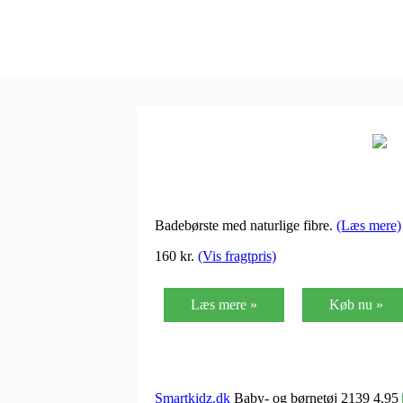
Badebørste med naturlige fibre.
(Læs mere)
160 kr.
(Vis fragtpris)
Læs mere »
Køb nu »
Smartkidz.dk
Baby- og børnetøj 2139 4,95