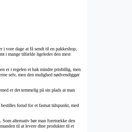
r i vore dage at få sendt til en pakkeshop,
samt i mange tilfælde ligeledes den mest
men er i regelen et hak mindre prisbillig, men
dukterne selv, men den mulighed nødvendiggør
øjemed er det temmelig på sin plads at man
estilles forud for et fastsat tidspunkt, med
m. Som alternativ bør man foretrække den
anden til at levere dine produkter til et