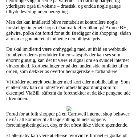
nedbringe salgspriserne på varerne – til børn og babyer, og
yderligere også til voksne – drastisk, og endda nogle gange
tilbyde levering uden beregning.
Men det kan imidlertid blive rentabelt at kontrollere nogle
forskellige internet shops i Danmark efter tilbud på Amme BH,
gelwire, polka dot forud for at du færdiggør din shopping, sådan
at man er garanteret at indhente den billigste pris.
Du skal imidlertid være omhyggelig med, at ifald en webbutik
frembyder deres produkter for en salgspris der kan ses som
enormt gunstig, kan det tit være et signal om en svindel internet
virksomhed. Kortbetalinger er på den anden side omfattet af en
orden, som dækker os overfor bedrageriske e-forhandlere.
Vi tilråder generelt betalinger med kort eller mobilbetaling. Som
et alternativ kan du udnytte en afbetalingsordning som for
eksempel ViaBill, såfremt du foretrækker at dække pengene ude
i fremtiden.
Forud for at folk shopper på en Carriwell internet shop behøver
de når alt kommer til alt tage stilling til netshoppens
forretningsbetingelser, dog er det oftest ikke videre spændende.
Et alternativ kan være at efterse hvorvidt e-firmaet er godkendt