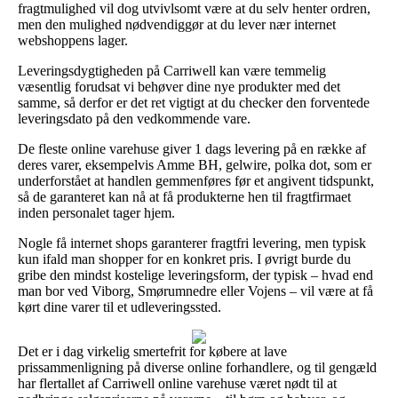
fragtmulighed vil dog utvivlsomt være at du selv henter ordren,
men den mulighed nødvendiggør at du lever nær internet
webshoppens lager.
Leveringsdygtigheden på Carriwell kan være temmelig
væsentlig forudsat vi behøver dine nye produkter med det
samme, så derfor er det ret vigtigt at du checker den forventede
leveringsdato på den vedkommende vare.
De fleste online varehuse giver 1 dags levering på en række af
deres varer, eksempelvis Amme BH, gelwire, polka dot, som er
underforstået at handlen gemmenføres før et angivent tidspunkt,
så de garanteret kan nå at få produkterne hen til fragtfirmaet
inden personalet tager hjem.
Nogle få internet shops garanterer fragtfri levering, men typisk
kun ifald man shopper for en konkret pris. I øvrigt burde du
gribe den mindst kostelige leveringsform, der typisk – hvad end
man bor ved Viborg, Smørumnedre eller Vojens – vil være at få
kørt dine varer til et udleveringssted.
Det er i dag virkelig smertefrit for købere at lave
prissammenligning på diverse online forhandlere, og til gengæld
har flertallet af Carriwell online varehuse været nødt til at