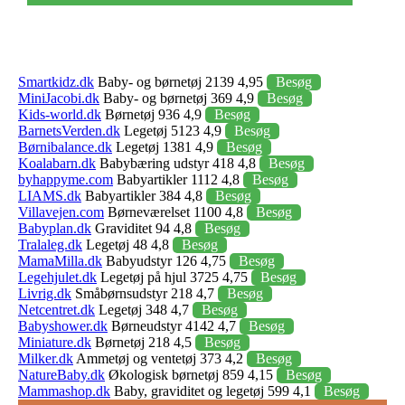
Smartkidz.dk
Baby- og børnetøj 2139 4,95
Besøg
MiniJacobi.dk
Baby- og børnetøj 369 4,9
Besøg
Kids-world.dk
Børnetøj 936 4,9
Besøg
BarnetsVerden.dk
Legetøj 5123 4,9
Besøg
Børnibalance.dk
Legetøj 1381 4,9
Besøg
Koalabarn.dk
Babybæring udstyr 418 4,8
Besøg
byhappyme.com
Babyartikler 1112 4,8
Besøg
LIAMS.dk
Babyartikler 384 4,8
Besøg
Villavejen.com
Børneværelset 1100 4,8
Besøg
Babyplan.dk
Graviditet 94 4,8
Besøg
Tralaleg.dk
Legetøj 48 4,8
Besøg
MamaMilla.dk
Babyudstyr 126 4,75
Besøg
Legehjulet.dk
Legetøj på hjul 3725 4,75
Besøg
Livrig.dk
Småbørnsudstyr 218 4,7
Besøg
Netcentret.dk
Legetøj 348 4,7
Besøg
Babyshower.dk
Børneudstyr 4142 4,7
Besøg
Miniature.dk
Børnetøj 218 4,5
Besøg
Milker.dk
Ammetøj og ventetøj 373 4,2
Besøg
NatureBaby.dk
Økologisk børnetøj 859 4,15
Besøg
Mammashop.dk
Baby, graviditet og legetøj 599 4,1
Besøg