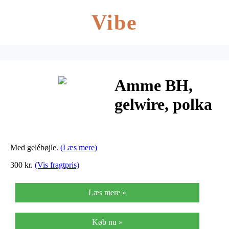
Vibe
Amme BH,
gelwire, polka
dot
Med gelébøjle.
(Læs mere)
300 kr.
(Vis fragtpris)
Læs mere »
Køb nu »