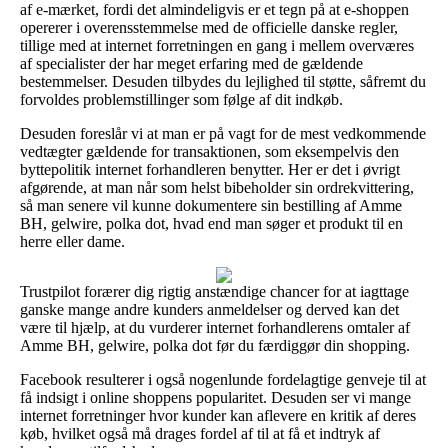
af e-mærket, fordi det almindeligvis er et tegn på at e-shoppen
opererer i overensstemmelse med de officielle danske regler,
tillige med at internet forretningen en gang i mellem overværes
af specialister der har meget erfaring med de gældende
bestemmelser. Desuden tilbydes du lejlighed til støtte, såfremt du
forvoldes problemstillinger som følge af dit indkøb.
Desuden foreslår vi at man er på vagt for de mest vedkommende
vedtægter gældende for transaktionen, som eksempelvis den
byttepolitik internet forhandleren benytter. Her er det i øvrigt
afgørende, at man når som helst bibeholder sin ordrekvittering,
så man senere vil kunne dokumentere sin bestilling af Amme
BH, gelwire, polka dot, hvad end man søger et produkt til en
herre eller dame.
Trustpilot forærer dig rigtig anstændige chancer for at iagttage
ganske mange andre kunders anmeldelser og derved kan det
være til hjælp, at du vurderer internet forhandlerens omtaler af
Amme BH, gelwire, polka dot før du færdiggør din shopping.
Facebook resulterer i også nogenlunde fordelagtige genveje til at
få indsigt i online shoppens popularitet. Desuden ser vi mange
internet forretninger hvor kunder kan aflevere en kritik af deres
køb, hvilket også må drages fordel af til at få et indtryk af